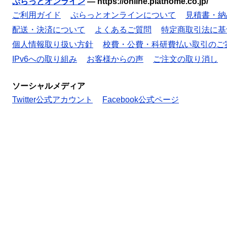
ぷらっとオンライン
—
https://online.plathome.co.jp/
ご利用ガイド
ぷらっとオンラインについて
見積書・納
配送・決済について
よくあるご質問
特定商取引法に基
個人情報取り扱い方針
校費・公費・科研費払い取引のご
IPv6への取り組み
お客様からの声
ご注文の取り消し
ソーシャルメディア
Twitter公式アカウント
Facebook公式ページ