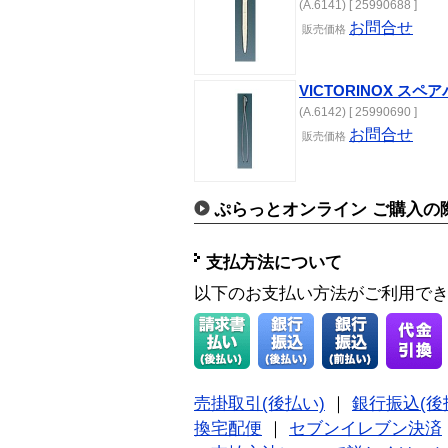
(A.6141) [ 25990688 ]
お問合せ
販売価格
VICTORINOX ス
(A.6142) [ 25990690 ]
お問合せ
販売価格
ぷらっとオンライン ご購入の
支払方法について
以下のお支払い方法がご利用で
売掛取引(後払い)
｜
銀行振込(後
換宅配便
｜
セブンイレブン決済