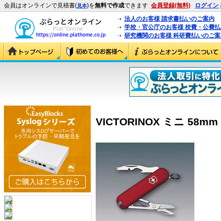
会員はオンラインで見積書(
)を
無料で作成
できます
会員登録(無料)
ログイン
見本
法人のお客様 請求書払いのご案内
学校・官公庁のお客様 校費・公費
研究機関のお客様 科研費払いのご案
VICTORINOX ミニ 58m