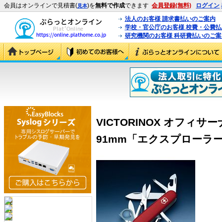
会員はオンラインで見積書(
)を
無料で作成
できます
会員登録(無料)
ログイン
見本
法人のお客様 請求書払いのご案内
学校・官公庁のお客様 校費・公費
研究機関のお客様 科研費払いのご案
VICTORINOX オフィ
91mm「エクスプローラー」 (