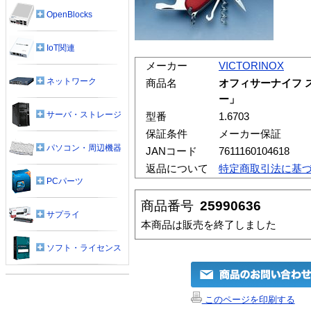
OpenBlocks
IoT関連
メーカー
VICTORINOX
ネットワーク
商品名
オフィサーナイフ 
ー」
サーバ・ストレージ
型番
1.6703
保証条件
メーカー保証
パソコン・周辺機器
JANコード
7611160104618
返品について
特定商取引法に基
PCパーツ
商品番号
25990636
サプライ
本商品は販売を終了しました
ソフト・ライセンス
このページを印刷する