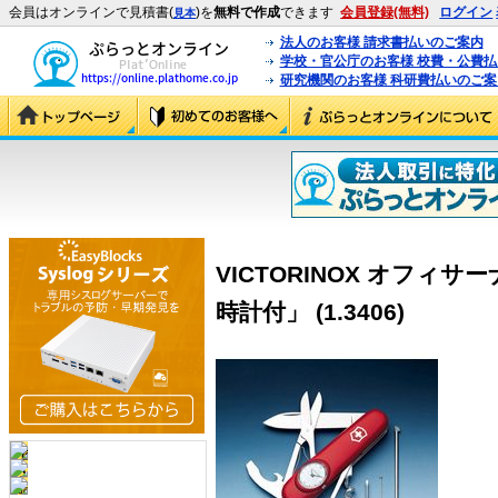
会員はオンラインで見積書(
)を
無料で作成
できます
会員登録(無料)
ログイン
見本
法人のお客様 請求書払いのご案内
学校・官公庁のお客様 校費・公費
研究機関のお客様 科研費払いのご案
VICTORINOX オフィ
時計付」 (1.3406)