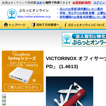
会員はオンラインで見積書(
)を
無料で作成
できます
会員登録(無料)
ログイン
見本
法人のお客様 請求書払いのご案内
学校・官公庁のお客様 校費・公費
研究機関のお客様 科研費払いのご案
VICTORINOX オフィ
PD」 (1.4613)