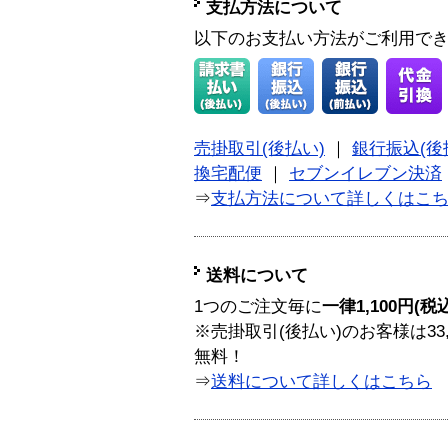
支払方法について
以下のお支払い方法がご利用で
売掛取引(後払い)
｜
銀行振込(後
換宅配便
｜
セブンイレブン決済
⇒
支払方法について詳しくはこ
送料について
1つのご注文毎に
一律1,100円(税
※売掛取引(後払い)のお客様は33
無料！
⇒
送料について詳しくはこちら