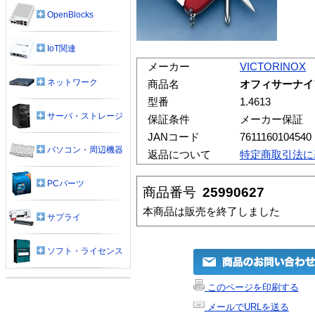
OpenBlocks
IoT関連
メーカー
VICTORINOX
ネットワーク
商品名
オフィサーナイフ
型番
1.4613
サーバ・ストレージ
保証条件
メーカー保証
JANコード
7611160104540
パソコン・周辺機器
返品について
特定商取引法に
PCパーツ
商品番号
25990627
本商品は販売を終了しました
サプライ
ソフト・ライセンス
このページを印刷する
メールでURLを送る