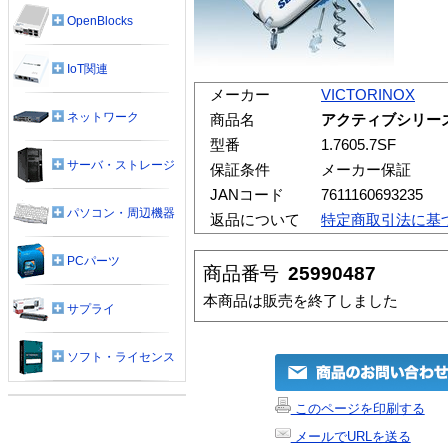
OpenBlocks
IoT関連
メーカー
VICTORINOX
ネットワーク
商品名
アクティブシリーズ
型番
1.7605.7SF
サーバ・ストレージ
保証条件
メーカー保証
JANコード
7611160693235
パソコン・周辺機器
返品について
特定商取引法に基
PCパーツ
商品番号
25990487
本商品は販売を終了しました
サプライ
ソフト・ライセンス
このページを印刷する
メールでURLを送る