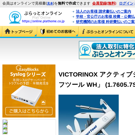
会員はオンラインで見積書(
)を
無料で作成
できます
会員登録(無料)
ログイン
見本
法人のお客様 請求書払いのご案内
学校・官公庁のお客様 校費・公費
研究機関のお客様 科研費払いのご案
VICTORINOX アクテ
フツール WH」 (1.7605.7S