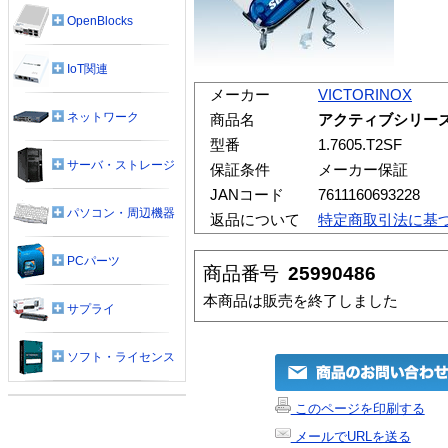
OpenBlocks
IoT関連
メーカー
VICTORINOX
ネットワーク
商品名
アクティブシリーズ
型番
1.7605.T2SF
サーバ・ストレージ
保証条件
メーカー保証
JANコード
7611160693228
パソコン・周辺機器
返品について
特定商取引法に基
PCパーツ
商品番号
25990486
本商品は販売を終了しました
サプライ
ソフト・ライセンス
このページを印刷する
メールでURLを送る