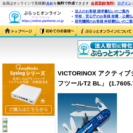
会員はオンラインで見積書(
)を
無料で作成
できます
会員登録(無料)
ログイン
見本
法人のお客様 請求書払いのご案内
学校・官公庁のお客様 校費・公費
研究機関のお客様 科研費払いのご案
VICTORINOX アクテ
フツールT2 BL」 (1.7605.