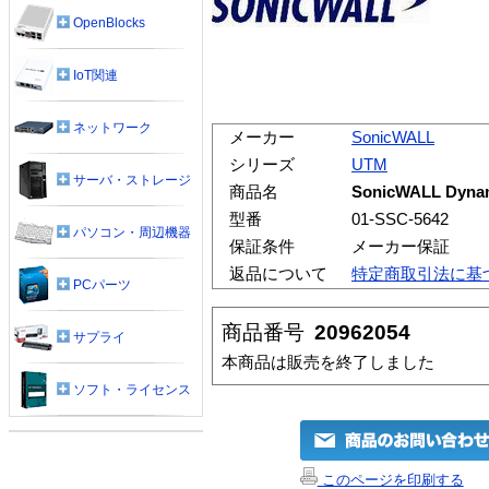
OpenBlocks
IoT関連
ネットワーク
メーカー
SonicWALL
シリーズ
UTM
サーバ・ストレージ
商品名
SonicWALL Dynam
型番
01-SSC-5642
パソコン・周辺機器
保証条件
メーカー保証
返品について
特定商取引法に基
PCパーツ
商品番号
20962054
サプライ
本商品は販売を終了しました
ソフト・ライセンス
このページを印刷する