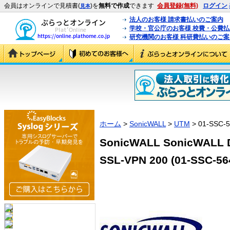
会員はオンラインで見積書(
)を
無料で作成
できます
会員登録(無料)
ログイン
見本
法人のお客様 請求書払いのご案内
学校・官公庁のお客様 校費・公費
研究機関のお客様 科研費払いのご案
ホーム
>
SonicWALL
>
UTM
> 01-SSC-
SonicWALL SonicWALL D
SSL-VPN 200 (01-SSC-56