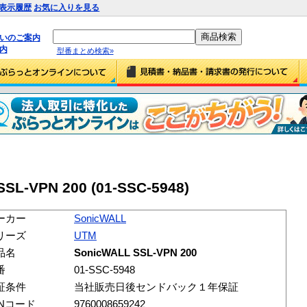
表示履歴
お気に入りを見る
払いのご案内
内
型番まとめ検索»
SL-VPN 200 (01-SSC-5948)
ーカー
SonicWALL
リーズ
UTM
品名
SonicWALL SSL-VPN 200
番
01-SSC-5948
証条件
当社販売日後センドバック１年保証
ANコード
9760008659242