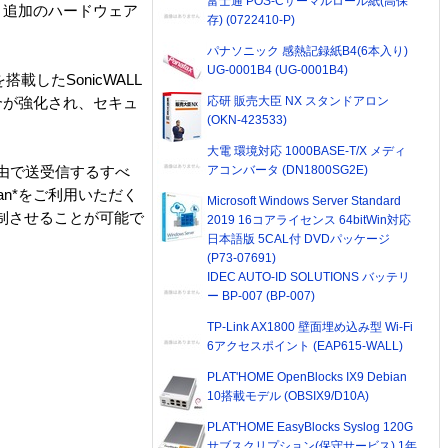
富士通 POS-Cサーマルロール紙(高保
、追加のハードウェア
存) (0722410-P)
パナソニック 感熱記録紙B4(6本入り)
UG-0001B4 (UG-0001B4)
搭載したSonicWALL
応研 販売大臣 NX スタンドアロン
合が強化され、セキュ
(OKN-423533)
大電 環境対応 1000BASE-T/X メディ
アコンバータ (DN1800SG2E)
ル経由で送受信するすべ
an*をご利用いただく
Microsoft Windows Server Standard
制させることが可能で
2019 16コアライセンス 64bitWin対応
日本語版 5CAL付 DVDパッケージ
(P73-07691)
IDEC AUTO-ID SOLUTIONS バッテリ
ー BP-007 (BP-007)
TP-Link AX1800 壁面埋め込み型 Wi-Fi
6アクセスポイント (EAP615-WALL)
PLAT'HOME OpenBlocks IX9 Debian
10搭載モデル (OBSIX9/D10A)
PLAT'HOME EasyBlocks Syslog 120G
サブスクリプション(保守サービス) 1年