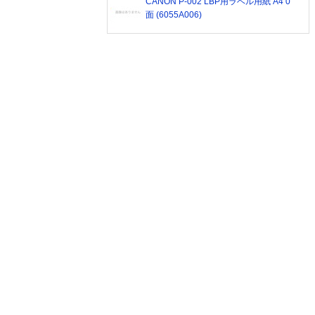
CANON P-002 LBP用ラベル用紙 A4 0
面 (6055A006)