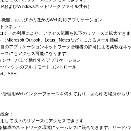
およびWindowsネットワークファイル共有）
ebアクセス機能、およびそのほかのWeb対応アプリケーション
ントラネット
nderテクノロジーの利用により、アクセス範囲を以下のリソースに拡大でき
osoft Outlook、Lotus_ Notesなど）によるメール接続
自のアプリケーションネットワーク管理者の許可による柔軟なネ
ソースにもアクセス可能になります。
ョンサーバ上で動作するアプリケーション
ーバマシンのフルリモートコントロール
t、SSH
分かりやすい管理用Webインターフェースを備えており、あらゆる場所か
に統合：
使用して以下のリソースにアクセスできます
は、あらゆる構成のネットワーク環境にシームレスに統合できます。サード