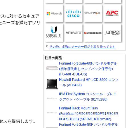
ースに対するセキュア
したニーズを満たすソリ
その他、多数のメーカー商品を取り扱ってます
注目の商品
Fortinet FortiGate-60Fバンドルモデル
(初年度先出しセンドバック保守付)
(FG-60F-BDL-US)
Hewlett-Packard HP LCD 8500 コンソ
ール (AF642A)
IBM Flex System コンソール・ブレイ
クアウト・ケーブル (81Y5286)
Fortinet Rack Mount Tray
(FortiGate40F/50E/60E/60F/61F/80E/8
0F/FS-108E) (SP-RACKTRAY-02)
クセスを提供します。
Fortinet FortiGate-80F バンドルモデル