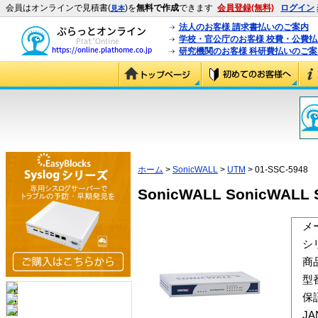
会員はオンラインで見積書(
)を
無料で作成
できます
会員登録(無料)
ログイン
見本
法人のお客様 請求書払いのご案内
学校・官公庁のお客様 校費・公費
研究機関のお客様 科研費払いのご案
ホーム
>
SonicWALL
>
UTM
> 01-SSC-5948
SonicWALL SonicWALL S
メ
シ
商
型
保
J