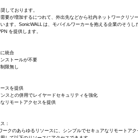
推奨しております。
の需要が増加するにつれて、外出先などから社内ネットワークリソ
ます。SonicWALL は、モバイルワーカーを抱える企業のそう
-VPN を提供します。
スに統合
インストールが不要
に制限無し
ェースを提供
ライアンスとの併用でレイヤードセキュリティを強化
アなリモートアクセスを提供
セス：
社内ネットワークのあらゆるリソースに、シンプルでセキュアなリモートア
使用して以下のリソースにアクセスできます。