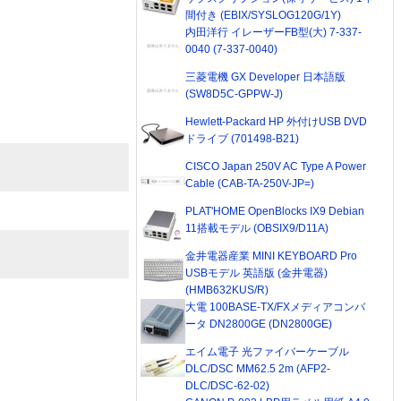
間付き (EBIX/SYSLOG120G/1Y)
内田洋行 イレーザーFB型(大) 7-337-
0040 (7-337-0040)
三菱電機 GX Developer 日本語版
(SW8D5C-GPPW-J)
Hewlett-Packard HP 外付けUSB DVD
ドライブ (701498-B21)
CISCO Japan 250V AC Type A Power
Cable (CAB-TA-250V-JP=)
PLAT'HOME OpenBlocks IX9 Debian
11搭載モデル (OBSIX9/D11A)
金井電器産業 MINI KEYBOARD Pro
USBモデル 英語版 (金井電器)
(HMB632KUS/R)
大電 100BASE-TX/FXメディアコンバ
ータ DN2800GE (DN2800GE)
エイム電子 光ファイバーケーブル
DLC/DSC MM62.5 2m (AFP2-
DLC/DSC-62-02)