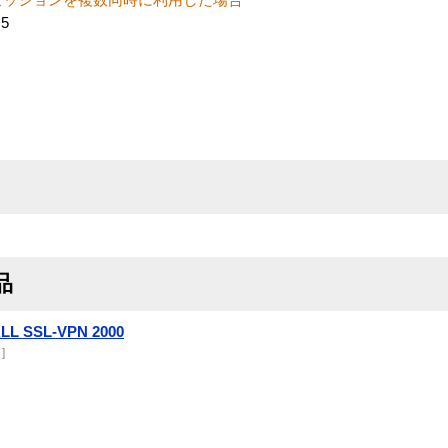
5
品
LL SSL-VPN 2000
]