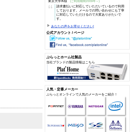
東京大学/K様
(ご利用期間2009年～)
“
請求書払いに対応していただいているので利用
しております。メールでの問い合わせにも丁寧
に対応していただけるので大変ありがたいで
す。
あなたの声をお寄せください!
公式アカウント / ページ
ぷらっとホーム社製品
当社ブランドの製品情報はこちら
人気・定番メーカー
ぷらっとオンラインで人気のメーカーをご紹介！