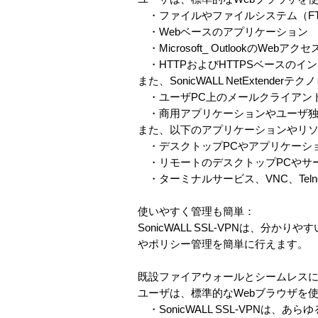
・ファイルやファイルシステム（FTP
・Webベースのアプリケーション
・Microsoft_ OutlookのW
・HTTPおよびHTTPSベースのイ
また、SonicWALL NetExte
・ユーザPC上のメールクライアント（Micr
・商用アプリケーションやユーザ独
また、以下のアプリケーションやリ
・デスクトップPCやアプリケーシ
・リモートのデスクトップPCやサ
・ターミナルサービス、VNC、Telne
使いやすく管理も簡単：
SonicWALL SSL-VPNは、
やポリシー管理を簡単に行えます。
既設ファイアウォールとシームレス
ユーザは、標準的なWebブラウザを
・SonicWALL SSL-VPN