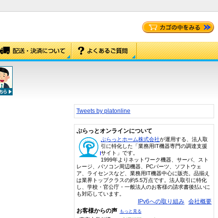
Tweets by platonline
ぷらっとオンラインについて
ぷらっとホーム株式会社
が運用する、法人取
引に特化した「業務用IT機器専門の調達支援
サイト」です。
1999年よりネットワーク機器、サーバ、スト
レージ、パソコン周辺機器、PCパーツ、ソフトウェ
ア、ライセンスなど、業務用IT機器中心に販売。品揃え
は業界トップクラスの約5.5万点です。法人取引に特化
し、学校・官公庁・一般法人のお客様の請求書後払いに
も対応しています。
IPv6への取り組み
会社概要
お客様からの声
もっと見る