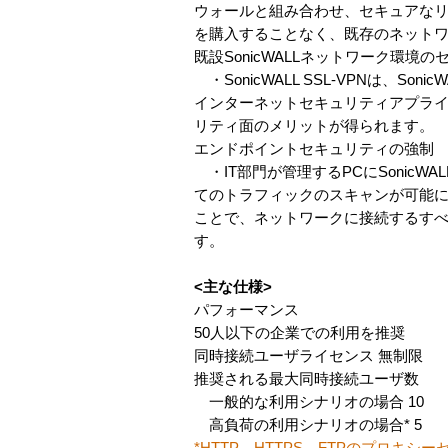
ウォールと組み合わせ、セキュアな
を購入することなく、既存のネット
既設SonicWALLネットワーク環境
・SonicWALL SSL-VPNは、S
インターネットセキュリティアプラ
リティ面のメリットが得られます。
エンドポイントセキュリティの強制
・IT部門が管理するPCにSonicWA
てのトラフィックのスキャンが可能になり
ことで、ネットワークに接続するすべ
す。
<主な仕様>
パフォーマンス
50人以下の企業での利用を推奨
同時接続ユーザライセンス 無制限
推奨される最大同時接続ユーザ数
一般的な利用シナリオの場合 10
高負荷の利用シナリオの場合* 5
*HTTP、HTTPS、FTPのプロキ