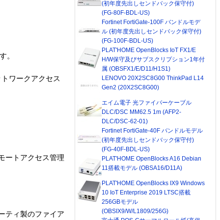
(初年度先出しセンドバック保守付)
(FG-80F-BDL-US)
Fortinet FortiGate-100F バンドルモデ
ル (初年度先出しセンドバック保守付)
(FG-100F-BDL-US)
PLAT'HOME OpenBlocks IoT FX1/E
ます。
H/W保守及びサブスクリプション1年付
属 (OBSFX1/E/D11/H1S1)
ットワークアクセス
LENOVO 20X2SC8G00 ThinkPad L14
Gen2 (20X2SC8G00)
エイム電子 光ファイバーケーブル
DLC/DSC MM62.5 1m (AFP2-
DLC/DSC-62-01)
Fortinet FortiGate-40F バンドルモデル
(初年度先出しセンドバック保守付)
(FG-40F-BDL-US)
らリモートアクセス管理
PLAT'HOME OpenBlocks A16 Debian
11搭載モデル (OBSA16/D11A)
PLAT'HOME OpenBlocks IX9 Windows
10 IoT Enterprise 2019 LTSC搭載
256GBモデル
(OBSIX9/W/L1809/256G)
パーティ製のファイア