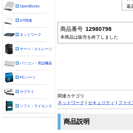
返
OpenBlocks
IoT関連
商品番号
12980798
ネットワーク
本商品は販売を終了しました
サーバ・ストレージ
パソコン・周辺機器
PCパーツ
サプライ
関連カテゴリ
ネットワーク
|
セキュリティ
|
ファイ
ソフト・ライセンス
商品説明