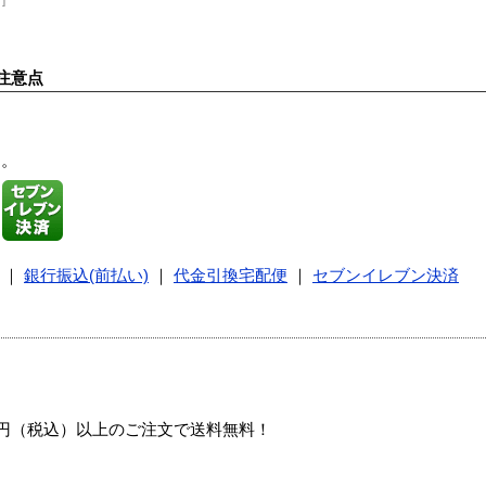
注意点
す。
｜
銀行振込(前払い)
｜
代金引換宅配便
｜
セブンイレブン決済
00円（税込）以上のご注文で送料無料！