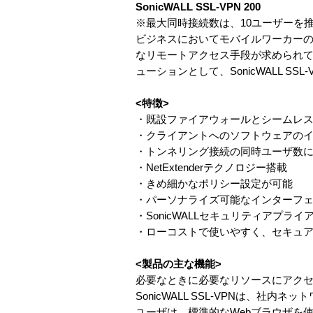
SonicWALL SSL-VPN 200
※最大同時接続数は、10ユーザーを
ビジネスにおいてモバイルワーカー
なリモートアクセス手段が求められてい
ューションとして、SonicWALL SSL
<特徴>
・既設ファイアウォールとシームレ
・クライアントへのソフトウェアの
・トンネリング接続の同時ユーザ数
・NetExtenderテクノロジー搭載
・きめ細かなポリシー設定が可能
・パーソナライズ可能なインターフ
・SonicWALLセキュリティアプ
・ローコストで使いやすく、セキュ
<製品の主な機能>
必要なときに必要なリソースにアク
SonicWALL SSL-VPNは、
ユーザは、標準的なWebブラウザを