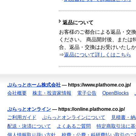
返品について
お客様のご都合による返品・交
ください。 商品開封後、または
合、返品・交換はお受けいたし
⇒
返品について詳しくはこちら
ぷらっとホーム株式会社
—
https://www.plathome.co.jp/
会社概要
株主・投資家情報
電子公告
OpenBlocks
ぷらっとオンライン
—
https://online.plathome.co.jp/
ご利用ガイド
ぷらっとオンラインについて
見積書・納
配送・決済について
よくあるご質問
特定商取引法に基
個人情報取り扱い方針
校費・公費・科研費払い取引のご