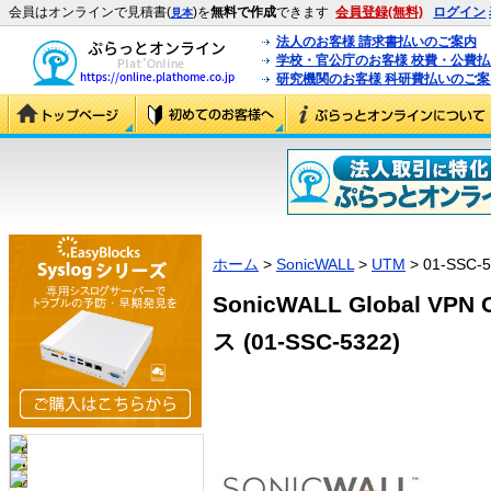
会員はオンラインで見積書(
)を
無料で作成
できます
会員登録(無料)
ログイン
見本
法人のお客様 請求書払いのご案内
学校・官公庁のお客様 校費・公費
研究機関のお客様 科研費払いのご案
ホーム
>
SonicWALL
>
UTM
> 01-SSC-
SonicWALL Global VPN
ス (01-SSC-5322)