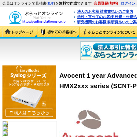
会員はオンラインで見積書(
)を
無料で作成
できます
会員登録(無料)
ログイン
見本
法人のお客様 請求書払いのご案内
学校・官公庁のお客様 校費・公費
研究機関のお客様 科研費払いのご案
Avocent 1 year Advance
HMX2xxx series (SCNT-