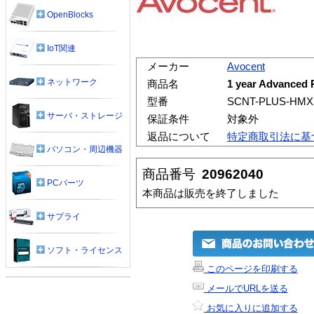
OpenBlocks
IoT関連
メーカー
Avocent
ネットワーク
商品名
1 year Advanced 
型番
SCNT-PLUS-HMX
サーバ・ストレージ
保証条件
対象外
返品について
特定商取引法に基
パソコン・周辺機器
商品番号
20962040
PCパーツ
本商品は販売を終了しました
サプライ
ソフト・ライセンス
このページを印刷する
メールでURLを送る
お気に入りに追加する