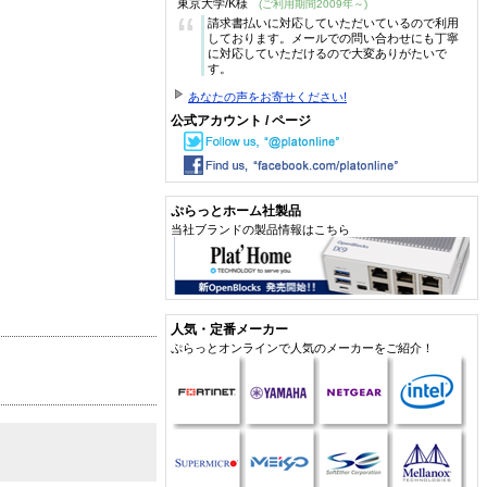
東京大学/K様
(ご利用期間2009年～)
“
請求書払いに対応していただいているので利用
しております。メールでの問い合わせにも丁寧
に対応していただけるので大変ありがたいで
す。
あなたの声をお寄せください!
公式アカウント / ページ
ぷらっとホーム社製品
当社ブランドの製品情報はこちら
人気・定番メーカー
ぷらっとオンラインで人気のメーカーをご紹介！