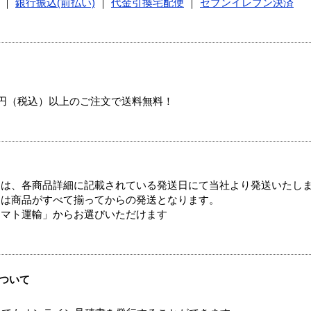
｜
銀行振込(前払い)
｜
代金引換宅配便
｜
セブンイレブン決済
00円（税込）以上のご注文で送料無料！
ては、各商品詳細に記載されている発送日にて当社より発送いたし
送は商品がすべて揃ってからの発送となります。
ヤマト運輸」からお選びいただけます
ついて