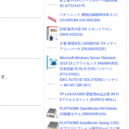
富士通 POS-Cサーマルロール紙(高保
存) (0722410-P)
パナソニック 感熱記録紙B4(6本入り)
UG-0001B4 (UG-0001B4)
応研 販売大臣 NX スタンドアロン
(OKN-423533)
大電 環境対応 1000BASE-T/X メディ
アコンバータ (DN1800SG2E)
Microsoft Windows Server Standard
2019 16コアライセンス 64bitWin対応
日本語版 5CAL付 DVDパッケージ
(P73-07691)
ます。
IDEC AUTO-ID SOLUTIONS バッテリ
ー BP-007 (BP-007)
TP-Link AX1800 壁面埋め込み型 Wi-Fi
6アクセスポイント (EAP615-WALL)
PLAT'HOME OpenBlocks IX9 Debian
10搭載モデル (OBSIX9/D10A)
PLAT'HOME EasyBlocks Syslog 120G
サブスクリプション(保守サービス) 1年