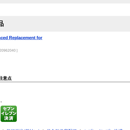
品
nced Replacement for
20962040 ]
注意点
す。