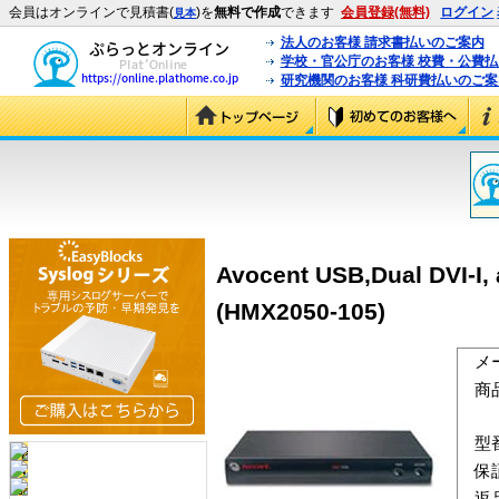
会員はオンラインで見積書(
)を
無料で作成
できます
会員登録(無料)
ログイン
見本
法人のお客様 請求書払いのご案内
学校・官公庁のお客様 校費・公費
研究機関のお客様 科研費払いのご案
Avocent USB,Dual DVI-I, 
(HMX2050-105)
メ
商
型
保
返