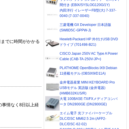
間付き (EBIX/SYSLOG120G/1Y)
内田洋行 イレーザーFB型(大) 7-337-
0040 (7-337-0040)
三菱電機 GX Developer 日本語版
(SW8D5C-GPPW-J)
Hewlett-Packard HP 外付けUSB DVD
着までに時間がかかる
ドライブ (701498-B21)
CISCO Japan 250V AC Type A Power
Cable (CAB-TA-250V-JP=)
PLAT'HOME OpenBlocks IX9 Debian
11搭載モデル (OBSIX9/D11A)
金井電器産業 MINI KEYBOARD Pro
USBモデル 英語版 (金井電器)
(HMB632KUS/R)
大電 100BASE-TX/FXメディアコンバ
ータ DN2800GE (DN2800GE)
の事情なく8日以上経
エイム電子 光ファイバーケーブル
DLC/DSC MM62.5 2m (AFP2-
DLC/DSC-62-02)