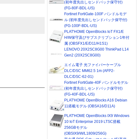
(初年度先出しセンドバック保守付)
(FG-80F-BDL-US)
Fortinet FortiGate-100F バンドルモデ
ル (初年度先出しセンドバック保守付)
(FG-100F-BDL-US)
PLAT'HOME OpenBlocks IoT FX1/E
H/W保守及びサブスクリプション1年付
属 (OBSFX1/E/D11/H1S1)
LENOVO 20X2SC8G00 ThinkPad L14
Gen2 (20X2SC8G00)
エイム電子 光ファイバーケーブル
DLC/DSC MM62.5 1m (AFP2-
DLC/DSC-62-01)
Fortinet FortiGate-40F バンドルモデル
(初年度先出しセンドバック保守付)
(FG-40F-BDL-US)
PLAT'HOME OpenBlocks A16 Debian
11搭載モデル (OBSA16/D11A)
PLAT'HOME OpenBlocks IX9 Windows
10 IoT Enterprise 2019 LTSC搭載
256GBモデル
(OBSIX9/W/L1809/256G)