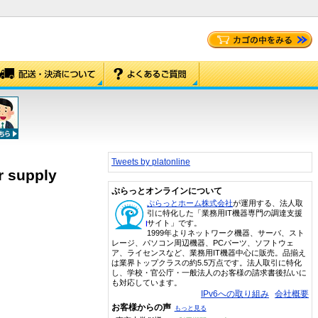
Tweets by platonline
r supply
ぷらっとオンラインについて
ぷらっとホーム株式会社
が運用する、法人取
引に特化した「業務用IT機器専門の調達支援
サイト」です。
1999年よりネットワーク機器、サーバ、スト
レージ、パソコン周辺機器、PCパーツ、ソフトウェ
ア、ライセンスなど、業務用IT機器中心に販売。品揃え
は業界トップクラスの約5.5万点です。法人取引に特化
し、学校・官公庁・一般法人のお客様の請求書後払いに
も対応しています。
IPv6への取り組み
会社概要
お客様からの声
もっと見る