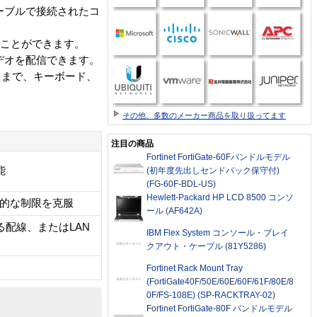
ーブルで接続されたコ
ることができます。
･ビデオを配信できます。
ままで、キーボード、
その他、多数のメーカー商品を取り扱ってます
注目の商品
Fortinet FortiGate-60Fバンドルモデル
能
(初年度先出しセンドバック保守付)
(FG-60F-BDL-US)
Hewlett-Packard HP LCD 8500 コンソ
離的な制限を克服
ール (AF642A)
る配線、またはLAN
IBM Flex System コンソール・ブレイ
クアウト・ケーブル (81Y5286)
Fortinet Rack Mount Tray
(FortiGate40F/50E/60E/60F/61F/80E/8
0F/FS-108E) (SP-RACKTRAY-02)
Fortinet FortiGate-80F バンドルモデル