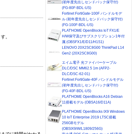
(初年度先出しセンドバック保守付)
(FG-80F-BDL-US)
Fortinet FortiGate-100F バンドルモデ
ル (初年度先出しセンドバック保守付)
(FG-100F-BDL-US)
PLAT'HOME OpenBlocks IoT FX1/E
H/W保守及びサブスクリプション1年付
ます。
属 (OBSFX1/E/D11/H1S1)
LENOVO 20X2SC8G00 ThinkPad L14
Gen2 (20X2SC8G00)
エイム電子 光ファイバーケーブル
DLC/DSC MM62.5 1m (AFP2-
DLC/DSC-62-01)
Fortinet FortiGate-40F バンドルモデル
(初年度先出しセンドバック保守付)
(FG-40F-BDL-US)
PLAT'HOME OpenBlocks A16 Debian
11搭載モデル (OBSA16/D11A)
PLAT'HOME OpenBlocks IX9 Windows
10 IoT Enterprise 2019 LTSC搭載
256GBモデル
(OBSIX9/W/L1809/256G)