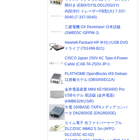
間付き (EBIX/SYSLOG120G/1Y)
内田洋行 イレーザーFB型(大) 7-337-
0040 (7-337-0040)
三菱電機 GX Developer 日本語版
(SW8D5C-GPPW-J)
Hewlett-Packard HP 外付けUSB DVD
ドライブ (701498-B21)
CISCO Japan 250V AC Type A Power
Cable (CAB-TA-250V-JP=)
PLAT'HOME OpenBlocks IX9 Debian
11搭載モデル (OBSIX9/D11A)
金井電器産業 MINI KEYBOARD Pro
USBモデル 英語版 (金井電器)
(HMB632KUS/R)
大電 100BASE-TX/FXメディアコンバ
ータ DN2800GE (DN2800GE)
エイム電子 光ファイバーケーブル
DLC/DSC MM62.5 2m (AFP2-
DLC/DSC-62-02)