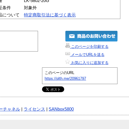
番
LK-5802-20G
証条件
対象外
品について
特定商取引法に基づく表示
このページを印刷する
メールでURLを送る
お気に入りに追加する
このページのURL
https://plth.me/20961797
ーチャネル
|
ライセンス
|
SANbox5800