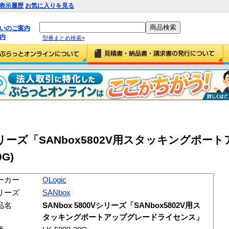
表示履歴
お気に入りを見る
払いのご案内
内
型番まとめ検索»
800Vシリーズ「SANbox5802V用スタッキングポ
G)
ーカー
QLogic
リーズ
SANbox
品名
SANbox 5800Vシリーズ「SANbox5802V用ス
タッキングポートアップグレードライセンス」