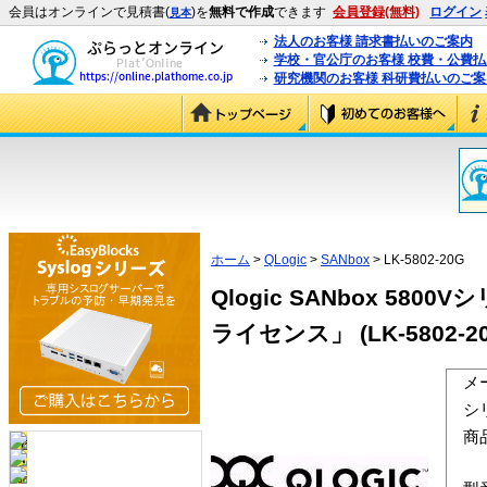
会員はオンラインで見積書(
)を
無料で作成
できます
会員登録(無料)
ログイン
見本
法人のお客様 請求書払いのご案内
学校・官公庁のお客様 校費・公費
研究機関のお客様 科研費払いのご案
ホーム
>
QLogic
>
SANbox
> LK-5802-20G
Qlogic SANbox 5
ライセンス」 (LK-5802-20
メ
シ
商