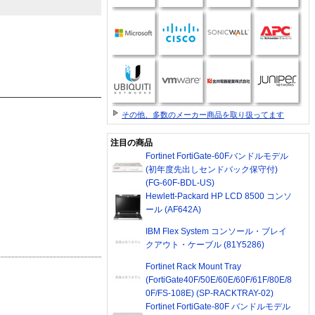
その他、多数のメーカー商品を取り扱ってます
注目の商品
Fortinet FortiGate-60Fバンドルモデル
(初年度先出しセンドバック保守付)
(FG-60F-BDL-US)
Hewlett-Packard HP LCD 8500 コンソ
ール (AF642A)
IBM Flex System コンソール・ブレイ
クアウト・ケーブル (81Y5286)
Fortinet Rack Mount Tray
(FortiGate40F/50E/60E/60F/61F/80E/8
0F/FS-108E) (SP-RACKTRAY-02)
Fortinet FortiGate-80F バンドルモデル