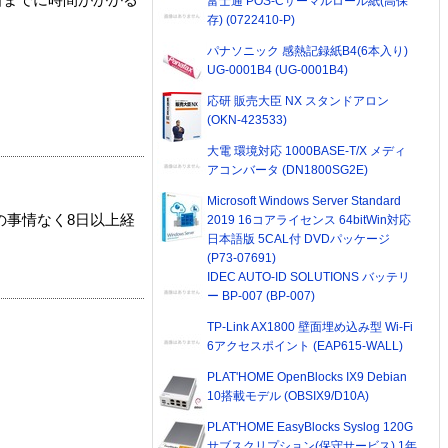
着までに時間がかかる
富士通 POS-Cサーマルロール紙(高保
存) (0722410-P)
パナソニック 感熱記録紙B4(6本入り)
UG-0001B4 (UG-0001B4)
応研 販売大臣 NX スタンドアロン
(OKN-423533)
大電 環境対応 1000BASE-T/X メディ
アコンバータ (DN1800SG2E)
Microsoft Windows Server Standard
の事情なく8日以上経
2019 16コアライセンス 64bitWin対応
日本語版 5CAL付 DVDパッケージ
(P73-07691)
IDEC AUTO-ID SOLUTIONS バッテリ
ー BP-007 (BP-007)
TP-Link AX1800 壁面埋め込み型 Wi-Fi
6アクセスポイント (EAP615-WALL)
PLAT'HOME OpenBlocks IX9 Debian
10搭載モデル (OBSIX9/D10A)
PLAT'HOME EasyBlocks Syslog 120G
サブスクリプション(保守サービス) 1年