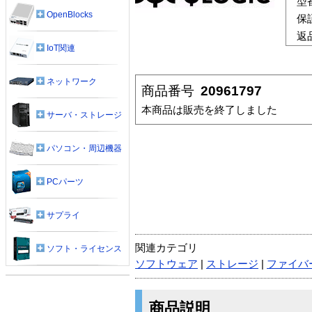
型
OpenBlocks
保
返
IoT関連
ネットワーク
商品番号
20961797
本商品は販売を終了しました
サーバ・ストレージ
パソコン・周辺機器
PCパーツ
サプライ
関連カテゴリ
ソフト・ライセンス
ソフトウェア
|
ストレージ
|
ファイバ
商品説明