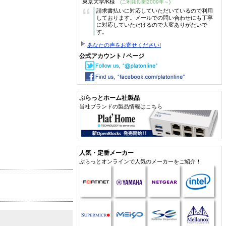
東京大学/K様
(ご利用期間2009年～)
“
請求書払いに対応していただいているので利用
しております。メールでの問い合わせにも丁寧
に対応していただけるので大変ありがたいで
す。
あなたの声をお寄せください!
公式アカウント / ページ
ぷらっとホーム社製品
当社ブランドの製品情報はこちら
人気・定番メーカー
ぷらっとオンラインで人気のメーカーをご紹介！