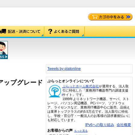
Tweets by platonline
ートアップグレード
ぷらっとオンラインについて
ぷらっとホーム株式会社
が運用する、法人取
引に特化した「業務用IT機器専門の調達支援
サイト」です。
1999年よりネットワーク機器、サーバ、スト
レージ、パソコン周辺機器、PCパーツ、ソフトウェ
ア、ライセンスなど、業務用IT機器中心に販売。品揃え
は業界トップクラスの約5.5万点です。法人取引に特化
し、学校・官公庁・一般法人のお客様の請求書後払いに
も対応しています。
IPv6への取り組み
会社概要
お客様からの声
もっと見る