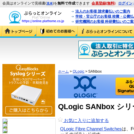
会員はオンラインで見積書(
)を
無料で作成
できます
会員登録(無料)
ログイン
見本
法人のお客様 請求書払いのご案内
学校・官公庁のお客様 校費・公費
研究機関のお客様 科研費払いのご案
ホーム
>
QLogic
> SANbox
QLogic SANbox 
お気に入りに追加する
QLogic Fibre Channel Switches
は、F