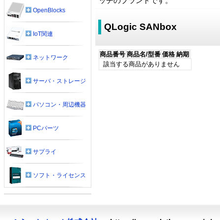
ッチのブランドです。
OpenBlocks
QLogic SANbox
IoT関連
商品番号
商品名/型番
価格
納期
ネットワーク
該当する商品がありません
サーバ・ストレージ
パソコン・周辺機器
PCパーツ
サプライ
ソフト・ライセンス