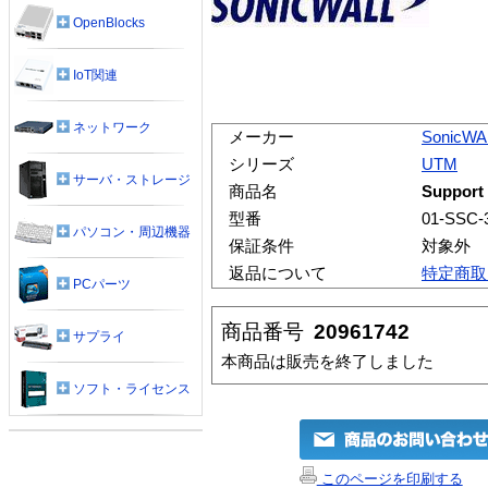
OpenBlocks
IoT関連
ネットワーク
メーカー
SonicWA
シリーズ
UTM
サーバ・ストレージ
商品名
Support 
型番
01-SSC-
パソコン・周辺機器
保証条件
対象外
返品について
特定商取
PCパーツ
商品番号
20961742
サプライ
本商品は販売を終了しました
ソフト・ライセンス
このページを印刷する