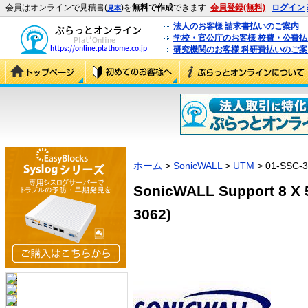
会員はオンラインで見積書(
)を
無料で作成
できます
会員登録(無料)
ログイン
見本
法人のお客様 請求書払いのご案内
学校・官公庁のお客様 校費・公費
研究機関のお客様 科研費払いのご案
ホーム
>
SonicWALL
>
UTM
> 01-SSC-
SonicWALL Support 8 X 5
3062)