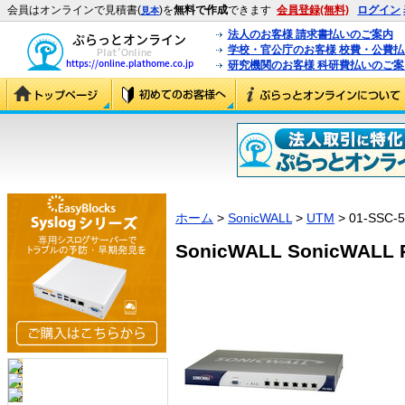
会員はオンラインで見積書(
)を
無料で作成
できます
会員登録(無料)
ログイン
見本
法人のお客様 請求書払いのご案内
学校・官公庁のお客様 校費・公費
研究機関のお客様 科研費払いのご案
ホーム
>
SonicWALL
>
UTM
> 01-SSC-
SonicWALL SonicWALL P