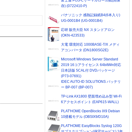
富士通 POS-Cサーマルロール紙(高保
存) (0722410-P)
パナソニック 感熱記録紙B4(6本入り)
UG-0001B4 (UG-0001B4)
応研 販売大臣 NX スタンドアロン
(OKN-423533)
大電 環境対応 1000BASE-T/X メディ
アコンバータ (DN1800SG2E)
Microsoft Windows Server Standard
2019 16コアライセンス 64bitWin対応
日本語版 5CAL付 DVDパッケージ
(P73-07691)
IDEC AUTO-ID SOLUTIONS バッテリ
ー BP-007 (BP-007)
TP-Link AX1800 壁面埋め込み型 Wi-Fi
6アクセスポイント (EAP615-WALL)
PLAT'HOME OpenBlocks IX9 Debian
10搭載モデル (OBSIX9/D10A)
PLAT'HOME EasyBlocks Syslog 120G
サブスクリプション(保守サービス) 1年