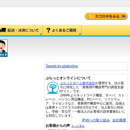
Tweets by platonline
ぷらっとオンラインについて
ぷらっとホーム株式会社
が運用する、法人取
引に特化した「業務用IT機器専門の調達支援
サイト」です。
1999年よりネットワーク機器、サーバ、スト
レージ、パソコン周辺機器、PCパーツ、ソフトウェ
ア、ライセンスなど、業務用IT機器中心に販売。品揃え
は業界トップクラスの約5.5万点です。法人取引に特化
し、学校・官公庁・一般法人のお客様の請求書後払いに
も対応しています。
IPv6への取り組み
会社概要
お客様からの声
もっと見る