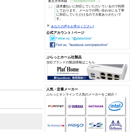
東京大学/K様
(ご利用期間2009年～)
“
請求書払いに対応していただいているので利用
しております。メールでの問い合わせにも丁寧
に対応していただけるので大変ありがたいで
す。
あなたの声をお寄せください!
公式アカウント / ページ
ぷらっとホーム社製品
当社ブランドの製品情報はこちら
人気・定番メーカー
ぷらっとオンラインで人気のメーカーをご紹介！