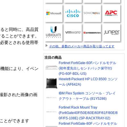
像を見ると同時に、高品質
することができます。
の録画は必要とされる使用帯
その他、多数のメーカー商品を取り扱ってます
注目の商品
Fortinet FortiGate-60Fバンドルモデル
ー再生機能により、イベン
(初年度先出しセンドバック保守付)
(FG-60F-BDL-US)
Hewlett-Packard HP LCD 8500 コンソ
ール (AF642A)
IBM Flex System コンソール・ブレイ
悪条件で撮影された画像の画
クアウト・ケーブル (81Y5286)
Fortinet Rack Mount Tray
(FortiGate40F/50E/60E/60F/61F/80E/8
0F/FS-108E) (SP-RACKTRAY-02)
扱うことができます
Fortinet FortiGate-80F バンドルモデル