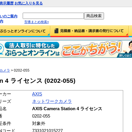
表示履歴
お気に入りを見る
払いのご案内
内
型番まとめ検索»
カメラ
> 0202-055
ion 4 ライセンス (0202-055)
ーカー
AXIS
リーズ
ネットワークカメラ
品名
AXIS Camera Station 4 ライセンス
番
0202-055
証条件
対象外
ANコード
7331021015227