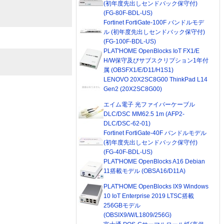
(初年度先出しセンドバック保守付)
(FG-80F-BDL-US)
Fortinet FortiGate-100F バンドルモデ
ル (初年度先出しセンドバック保守付)
(FG-100F-BDL-US)
PLAT'HOME OpenBlocks IoT FX1/E
H/W保守及びサブスクリプション1年付
属 (OBSFX1/E/D11/H1S1)
LENOVO 20X2SC8G00 ThinkPad L14
Gen2 (20X2SC8G00)
エイム電子 光ファイバーケーブル
DLC/DSC MM62.5 1m (AFP2-
DLC/DSC-62-01)
Fortinet FortiGate-40F バンドルモデル
(初年度先出しセンドバック保守付)
(FG-40F-BDL-US)
PLAT'HOME OpenBlocks A16 Debian
11搭載モデル (OBSA16/D11A)
PLAT'HOME OpenBlocks IX9 Windows
10 IoT Enterprise 2019 LTSC搭載
256GBモデル
(OBSIX9/W/L1809/256G)