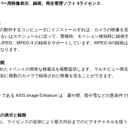
ーバー用映像表示、録画、再生管理ソフト 4ライセンス
能
CS をWindowsの動作するコンピュータにインストールすれば、カメラの映
あるいはスケジュールに従って、警報時、モーション検知時に録画
 は、Motion-JPEG、MPEG-4 の録画をサポートしています。MPEG-4
となります。
機能
ACS は、録画されたイベントの簡単な検索法を複数提供します。マルチビュ
時刻に複数のカメラで録画された映像を見ることができます。
ーネントである AXIS Image Enhancer は、霧や煙、雨や雪などの
像の表示と録画
は、拡張性を持ち、ライセンスの追加により最大25台までのビデオチャネルを