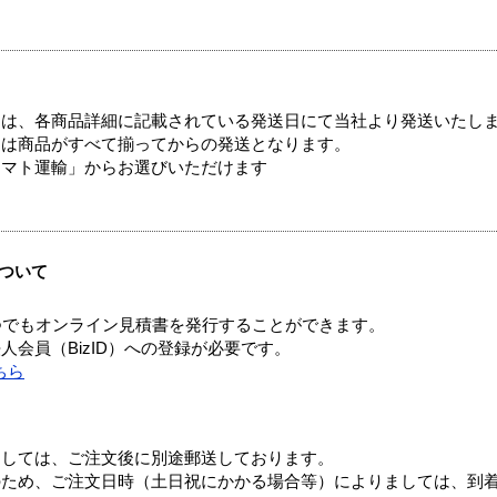
ては、各商品詳細に記載されている発送日にて当社より発送いたし
送は商品がすべて揃ってからの発送となります。
ヤマト運輸」からお選びいただけます
ついて
つでもオンライン見積書を発行することができます。
会員（BizID）への登録が必要です。
ちら
ましては、ご注文後に別途郵送しております。
のため、ご注文日時（土日祝にかかる場合等）によりましては、到