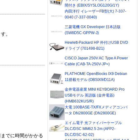
間付き (EBIX/SYSLOG120G/1Y)
内田洋行 イレーザーFB型(大) 7-337-
0040 (7-337-0040)
三菱電機 GX Developer 日本語版
(SW8D5C-GPPW-J)
ます。
Hewlett-Packard HP 外付けUSB DVD
ドライブ (701498-B21)
CISCO Japan 250V AC Type A Power
Cable (CAB-TA-250V-JP=)
PLAT'HOME OpenBlocks IX9 Debian
11搭載モデル (OBSIX9/D11A)
金井電器産業 MINI KEYBOARD Pro
USBモデル 英語版 (金井電器)
(HMB632KUS/R)
大電 100BASE-TX/FXメディアコンバ
ータ DN2800GE (DN2800GE)
エイム電子 光ファイバーケーブル
DLC/DSC MM62.5 2m (AFP2-
DLC/DSC-62-02)
着までに時間がかかる