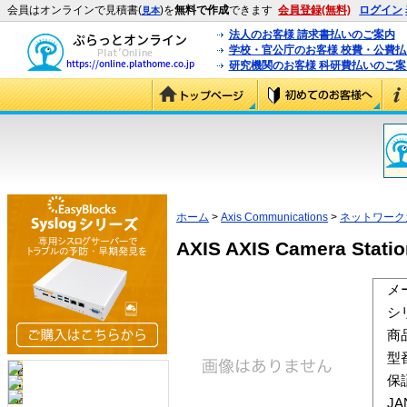
会員はオンラインで見積書(
)を
無料で作成
できます
会員登録(無料)
ログイン
見本
法人のお客様 請求書払いのご案内
学校・官公庁のお客様 校費・公費
研究機関のお客様 科研費払いのご案
ホーム
>
Axis Communications
>
ネットワーク
AXIS AXIS Camera Stat
メ
シ
商
型
保
J