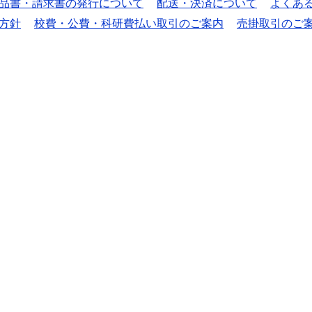
品書・請求書の発行について
配送・決済について
よくあ
方針
校費・公費・科研費払い取引のご案内
売掛取引のご