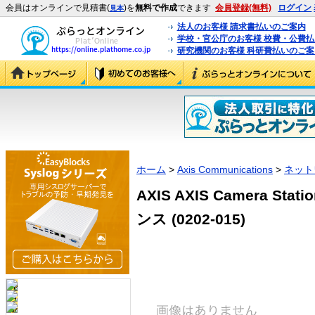
会員はオンラインで見積書(
)を
無料で作成
できます
会員登録(無料)
ログイン
見本
法人のお客様 請求書払いのご案内
学校・官公庁のお客様 校費・公費
研究機関のお客様 科研費払いのご案
ホーム
>
Axis Communications
>
ネット
AXIS AXIS Camera S
ンス (0202-015)