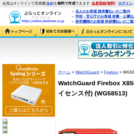
会員はオンラインで見積書(
)を
無料で作成
できます
会員登録(無料)
ログイン
見本
法人のお客様 請求書払いのご案内
学校・官公庁のお客様 校費・公費
研究機関のお客様 科研費払いのご案
ホーム
>
WatchGuard
>
Firebox
> WG5
WatchGuard Firebox X
イセンス付) (WG58513)