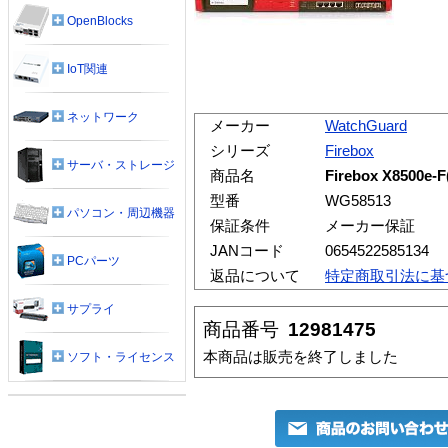
OpenBlocks
IoT関連
ネットワーク
メーカー
WatchGuard
シリーズ
Firebox
サーバ・ストレージ
商品名
Firebox X8500
型番
WG58513
パソコン・周辺機器
保証条件
メーカー保証
JANコード
0654522585134
PCパーツ
返品について
特定商取引法に基
サプライ
商品番号
12981475
本商品は販売を終了しました
ソフト・ライセンス