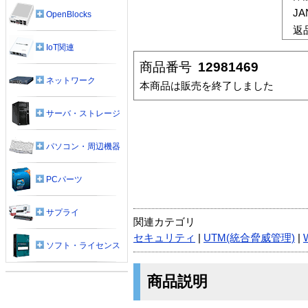
J
OpenBlocks
返
IoT関連
商品番号
12981469
ネットワーク
本商品は販売を終了しました
サーバ・ストレージ
パソコン・周辺機器
PCパーツ
サプライ
関連カテゴリ
セキュリティ
|
UTM(統合脅威管理)
|
ソフト・ライセンス
商品説明