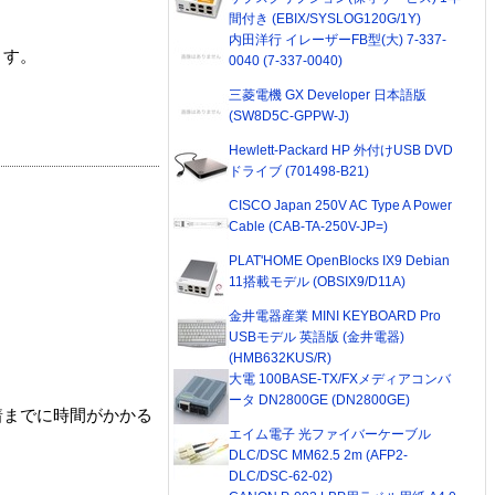
間付き (EBIX/SYSLOG120G/1Y)
内田洋行 イレーザーFB型(大) 7-337-
ます。
0040 (7-337-0040)
三菱電機 GX Developer 日本語版
(SW8D5C-GPPW-J)
Hewlett-Packard HP 外付けUSB DVD
ドライブ (701498-B21)
CISCO Japan 250V AC Type A Power
Cable (CAB-TA-250V-JP=)
PLAT'HOME OpenBlocks IX9 Debian
11搭載モデル (OBSIX9/D11A)
金井電器産業 MINI KEYBOARD Pro
USBモデル 英語版 (金井電器)
(HMB632KUS/R)
大電 100BASE-TX/FXメディアコンバ
ータ DN2800GE (DN2800GE)
着までに時間がかかる
エイム電子 光ファイバーケーブル
DLC/DSC MM62.5 2m (AFP2-
DLC/DSC-62-02)