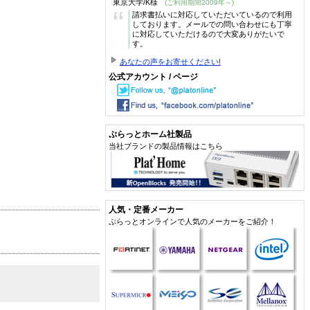
東京大学/K様
(ご利用期間2009年～)
“
請求書払いに対応していただいているので利用
しております。メールでの問い合わせにも丁寧
に対応していただけるので大変ありがたいで
す。
あなたの声をお寄せください!
公式アカウント / ページ
ぷらっとホーム社製品
当社ブランドの製品情報はこちら
人気・定番メーカー
ぷらっとオンラインで人気のメーカーをご紹介！