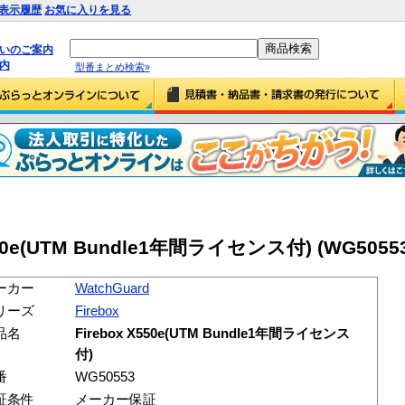
表示履歴
お気に入りを見る
払いのご案内
内
型番まとめ検索»
X550e(UTM Bundle1年間ライセンス付) (WG50553
ーカー
WatchGuard
リーズ
Firebox
品名
Firebox X550e(UTM Bundle1年間ライセンス
付)
番
WG50553
証条件
メーカー保証