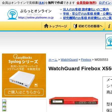
会員はオンラインで見積書(
)を
無料で作成
できます
会員登録(無料)
ログイン
見本
法人のお客様 請求書払いのご案内
学校・官公庁のお客様 校費・公費
研究機関のお客様 科研費払いのご案
ホーム
>
WatchGuard
>
Firebox
> WG50553
WatchGuard Firebox 
メ
シ
商
型
保