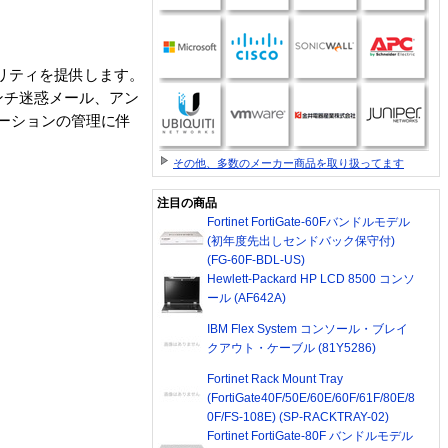
セキュリティを提供します。
ンチ迷惑メール、アン
ーションの管理に伴
その他、多数のメーカー商品を取り扱ってます
注目の商品
Fortinet FortiGate-60Fバンドルモデル
(初年度先出しセンドバック保守付)
(FG-60F-BDL-US)
Hewlett-Packard HP LCD 8500 コンソ
ール (AF642A)
IBM Flex System コンソール・ブレイ
クアウト・ケーブル (81Y5286)
Fortinet Rack Mount Tray
(FortiGate40F/50E/60E/60F/61F/80E/8
0F/FS-108E) (SP-RACKTRAY-02)
Fortinet FortiGate-80F バンドルモデル