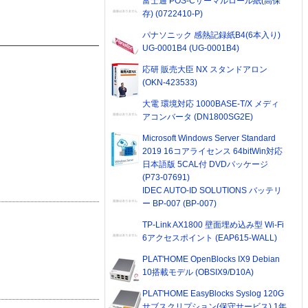
富士通 POS-Cサーマルロール紙(高保
存) (0722410-P)
パナソニック 感熱記録紙B4(6本入り)
UG-0001B4 (UG-0001B4)
応研 販売大臣 NX スタンドアロン
(OKN-423533)
大電 環境対応 1000BASE-T/X メディ
アコンバータ (DN1800SG2E)
Microsoft Windows Server Standard
2019 16コアライセンス 64bitWin対応
日本語版 5CAL付 DVDパッケージ
(P73-07691)
IDEC AUTO-ID SOLUTIONS バッテリ
ー BP-007 (BP-007)
TP-Link AX1800 壁面埋め込み型 Wi-Fi
6アクセスポイント (EAP615-WALL)
PLAT'HOME OpenBlocks IX9 Debian
10搭載モデル (OBSIX9/D10A)
PLAT'HOME EasyBlocks Syslog 120G
サブスクリプション(保守サービス) 1年