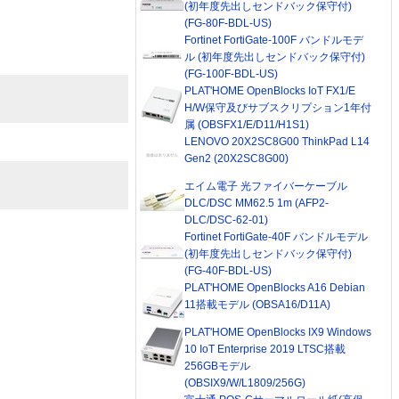
(初年度先出しセンドバック保守付)
(FG-80F-BDL-US)
Fortinet FortiGate-100F バンドルモデ
ル (初年度先出しセンドバック保守付)
(FG-100F-BDL-US)
PLAT'HOME OpenBlocks IoT FX1/E
H/W保守及びサブスクリプション1年付
属 (OBSFX1/E/D11/H1S1)
LENOVO 20X2SC8G00 ThinkPad L14
Gen2 (20X2SC8G00)
エイム電子 光ファイバーケーブル
DLC/DSC MM62.5 1m (AFP2-
DLC/DSC-62-01)
Fortinet FortiGate-40F バンドルモデル
(初年度先出しセンドバック保守付)
(FG-40F-BDL-US)
PLAT'HOME OpenBlocks A16 Debian
11搭載モデル (OBSA16/D11A)
PLAT'HOME OpenBlocks IX9 Windows
10 IoT Enterprise 2019 LTSC搭載
256GBモデル
(OBSIX9/W/L1809/256G)