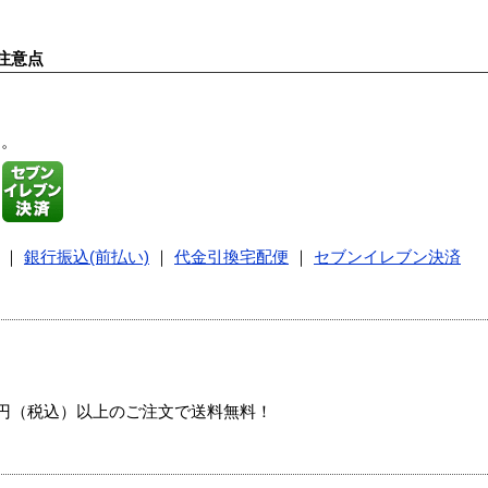
注意点
す。
｜
銀行振込(前払い)
｜
代金引換宅配便
｜
セブンイレブン決済
00円（税込）以上のご注文で送料無料！