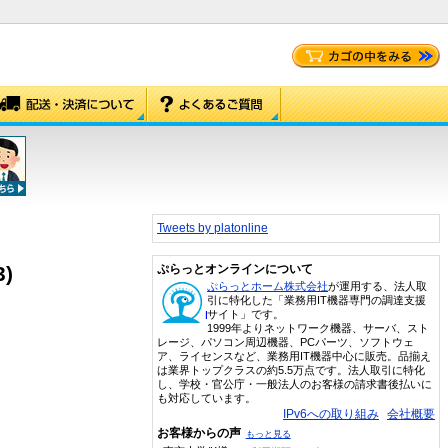
Tweets by platonline
)
ぷらっとオンラインについて
ぷらっとホーム株式会社
が運用する、法人取
引に特化した「業務用IT機器専門の調達支援
サイト」です。
1999年よりネットワーク機器、サーバ、スト
レージ、パソコン周辺機器、PCパーツ、ソフトウェ
ア、ライセンスなど、業務用IT機器中心に販売。品揃え
は業界トップクラスの約5.5万点です。法人取引に特化
し、学校・官公庁・一般法人のお客様の請求書後払いに
も対応しています。
IPv6への取り組み
会社概要
お客様からの声
もっと見る