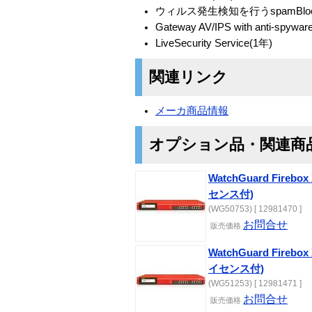
ウィルス発生検知を行うspamBlock
Gateway AV/IPS with anti-spywar
LiveSecurity Service(1年)
関連リンク
メーカ商品情報
オプション品・関連商
WatchGuard Firebo
センス付)
(WG50753) [ 12981470 ]
お問合せ
販売
価格
WatchGuard Firebo
イセンス付)
(WG51253) [ 12981471 ]
お問合せ
販売
価格