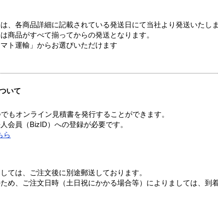
ては、各商品詳細に記載されている発送日にて当社より発送いたし
送は商品がすべて揃ってからの発送となります。
ヤマト運輸」からお選びいただけます
ついて
つでもオンライン見積書を発行することができます。
会員（BizID）への登録が必要です。
ちら
ましては、ご注文後に別途郵送しております。
のため、ご注文日時（土日祝にかかる場合等）によりましては、到