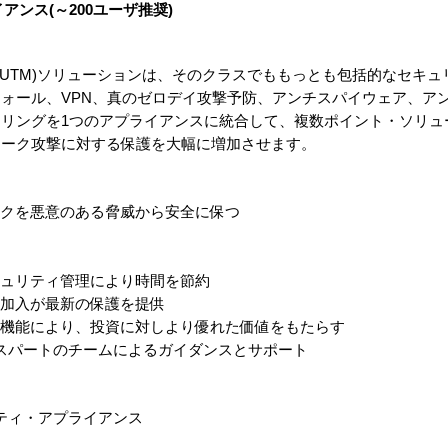
ンス(～200ユーザ推奨)
es統合脅威管理(UTM)ソリューションは、そのクラスでももっとも包括的な
ォール、VPN、真のゼロデイ攻撃予防、アンチスパイウェア、ア
タリングを1つのアプライアンスに統合して、複数ポイント・ソリュ
ワーク攻撃に対する保護を大幅に増加させます。
ークを悪意のある脅威から安全に保つ
キュリティ管理により時間を節約
ィ加入が最新の保護を提供
な機能により、投資に対しより優れた価値をもたらす
スパートのチームによるガイダンスとサポート
sセキュリティ・アプライアンス