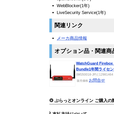
WebBlocker(1年)
LiveSecurity Service(1年)
関連リンク
メーカ商品情報
オプション品・関連商
WatchGuard Fireb
Bundle1年間ライセン
(WG50018-JP) [ 12981464 
お問合せ
販売
価格
ぷらっとオンライン ご購入の