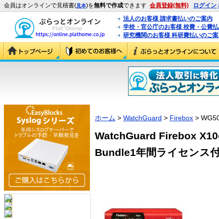
会員はオンラインで見積書(
)を
無料で作成
できます
会員登録(無料)
ログイン
見本
法人のお客様 請求書払いのご案内
学校・官公庁のお客様 校費・公費
研究機関のお客様 科研費払いのご案
ホーム
>
WatchGuard
>
Firebox
> WG5
WatchGuard Firebox 
Bundle1年間ライセンス付) 