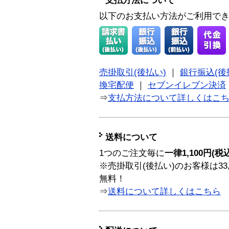
支払方法について
以下のお支払い方法がご利用で
売掛取引(後払い)
｜
銀行振込(後
換宅配便
｜
セブンイレブン決済
⇒
支払方法について詳しくはこ
送料について
1つのご注文毎に
一律1,100円(税
※売掛取引(後払い)のお客様は33
無料！
⇒
送料について詳しくはこちら