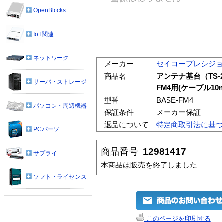
OpenBlocks
IoT関連
ネットワーク
メーカー
セイコープレシジ
商品名
アンテナ基台（TS-
サーバ・ストレージ
FM4用(ケーブル10
型番
BASE-FM4
パソコン・周辺機器
保証条件
メーカー保証
返品について
特定商取引法に基
PCパーツ
商品番号
12981417
サプライ
本商品は販売を終了しました
ソフト・ライセンス
このページを印刷する