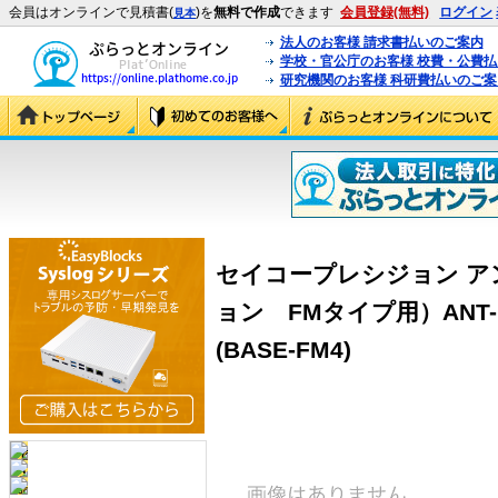
会員はオンラインで見積書(
)を
無料で作成
できます
会員登録(無料)
ログイン
見本
法人のお客様 請求書払いのご案内
学校・官公庁のお客様 校費・公費
研究機関のお客様 科研費払いのご案
セイコープレシジョン アン
ョン FMタイプ用）ANT-
(BASE-FM4)