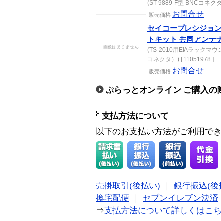
(ST-9889-F型-BNCコネクタ) 
お問合せ
販売価格
セイコープレシジョン T
トキット 共同アンテナ
(TS-2010用EIAラック
コネクタ）) [ 11051978 ]
お問合せ
販売価格
ぷらっとオンライン ご購入の
支払方法について
以下のお支払い方法がご利用で
売掛取引(後払い)
｜
銀行振込(後
換宅配便
｜
セブンイレブン決済
⇒
支払方法について詳しくはこ