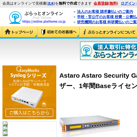
会員はオンラインで見積書(
)を
無料で作成
できます
会員登録(無料)
ログイン
見本
法人のお客様 請求書払いのご案内
学校・官公庁のお客様 校費・公費
研究機関のお客様 科研費払いのご案
Astaro Astaro Securit
ザー、1年間Baseライセンス