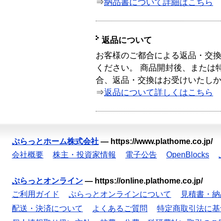
⇒
納品書について詳細はこちら
返品について
お客様のご都合による返品・交
ください。 商品開封後、または
合、返品・交換はお受けいたし
⇒
返品について詳しくはこちら
ぷらっとホーム株式会社
—
https://www.plathome.co.jp/
会社概要
株主・投資家情報
電子公告
OpenBlocks
ぷらっとオンライン
—
https://online.plathome.co.jp/
ご利用ガイド
ぷらっとオンラインについて
見積書・納
配送・決済について
よくあるご質問
特定商取引法に基