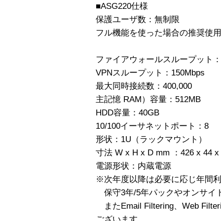
■ASG220仕様
保護ユーザ数：無制限
フル機能を使った場合の推奨使
ファイアウォールスループット：26
VPNスループット：150Mbps
最大同時接続数：400,000
主記憶 RAM）容量：512MB
HDD容量：40GB
10/100イーサネットポート：8
形状：1U（ラックマウント）
寸法 W x H x D mm ：426 x 44 x
電源形状：内蔵電源
※次年度以降は必要に応じ年間
保守3年/5年パックやオンサイ
またEmail Filtering、Web Filt
ございます。