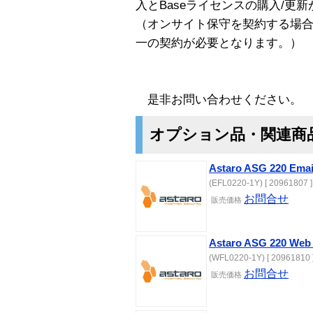
入とBaseライセンスの購入/更
（オンサイト保守を契約する場合
一の契約が必要となります。）
是非お問い合わせください。
オプション品・関連商
Astaro ASG 220 Em
(EFL0220-1Y) [ 20961807 ]
お問合せ
販売価格
Astaro ASG 220 W
(WFL0220-1Y) [ 20961810 
お問合せ
販売価格