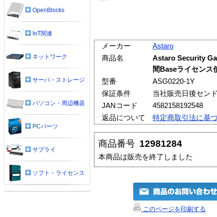
OpenBlocks
IoT関連
メーカー
Astaro
ネットワーク
商品名
Astaro Securit
間Baseライセンス
サーバ・ストレージ
型番
ASG0220-1Y
保証条件
当社販売日後セン
パソコン・周辺機器
JANコード
4582158192548
返品について
特定商取引法に基
PCパーツ
商品番号
12981284
サプライ
本商品は販売を終了しました
ソフト・ライセンス
このページを印刷する