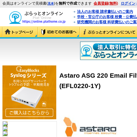
会員はオンラインで見積書(
)を
無料で作成
できます
会員登録(無料)
ログイン
見本
法人のお客様 請求書払いのご案内
学校・官公庁のお客様 校費・公費
研究機関のお客様 科研費払いのご案
Astaro ASG 220 Email
(EFL0220-1Y)