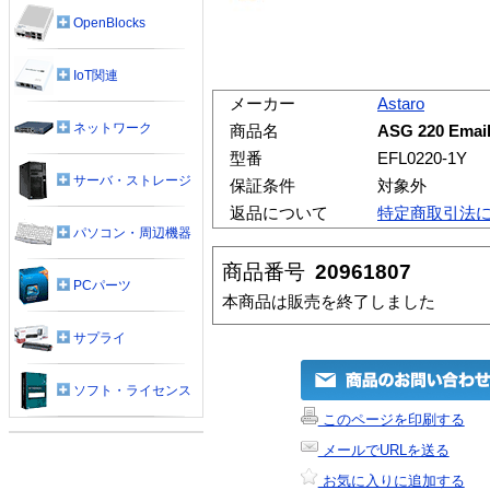
OpenBlocks
IoT関連
メーカー
Astaro
ネットワーク
商品名
ASG 220 Ema
型番
EFL0220-1Y
サーバ・ストレージ
保証条件
対象外
返品について
特定商取引法
パソコン・周辺機器
商品番号
20961807
PCパーツ
本商品は販売を終了しました
サプライ
ソフト・ライセンス
このページを印刷する
メールでURLを送る
お気に入りに追加する