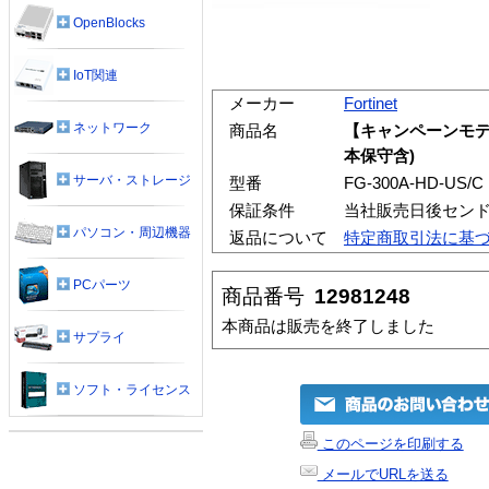
OpenBlocks
IoT関連
メーカー
Fortinet
ネットワーク
商品名
【キャンペーンモデル】F
本保守含)
サーバ・ストレージ
型番
FG-300A-HD-US/C
保証条件
当社販売日後セン
パソコン・周辺機器
返品について
特定商取引法に基
PCパーツ
商品番号
12981248
本商品は販売を終了しました
サプライ
ソフト・ライセンス
このページを印刷する
メールでURLを送る