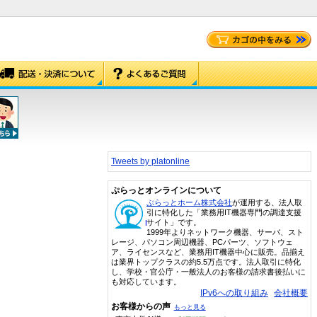
Tweets by platonline
ぷらっとオンラインについて
ぷらっとホーム株式会社
が運用する、法人取
引に特化した「業務用IT機器専門の調達支援
サイト」です。
1999年よりネットワーク機器、サーバ、スト
レージ、パソコン周辺機器、PCパーツ、ソフトウェ
ア、ライセンスなど、業務用IT機器中心に販売。品揃え
は業界トップクラスの約5.5万点です。法人取引に特化
し、学校・官公庁・一般法人のお客様の請求書後払いに
も対応しています。
IPv6への取り組み
会社概要
お客様からの声
もっと見る