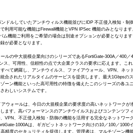
でバンドルしていたアンチウィルス機能並びにIDP 不正侵入検知・
用可能な機能はFirewall機能とVPN IPSec 機能のみとなり
スパム機能ご利用をご希望の場合は別途オプションが必要となりま
登録が必要となります。
ールの中大規模企業向けのシリーズであるFortiGate-300A／400／40
ォーマンス、可用性、信頼性の点で大企業クラスの要求に応えます。こ
要機能をすべて網羅し、アンチウイルス、ファイアウォール、VPN、ネ
統合されたリアルタイムのサービスを提供します。最大1Gbpsの
チゾーン機能といった高可用性の特徴を備えたこのシリーズの各ユ
ふさわしいシステムです。
イルスファイアウォールは、今日の大規模企業の要求度の高いネットワーク
供します。高パフォーマンスのアンチウイルスおよびコンテンツフ
、VPN、不正侵入検知・防御の機能を活用する完全なネットワー
iGate-1000Aは、ギガビットネットワーク向けの10／100／10
て高精度のセキュリティを提供します。管理者は、マルチゾーン機