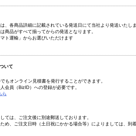
ては、各商品詳細に記載されている発送日にて当社より発送いたし
送は商品がすべて揃ってからの発送となります。
ヤマト運輸」からお選びいただけます
ついて
つでもオンライン見積書を発行することができます。
会員（BizID）への登録が必要です。
ちら
ましては、ご注文後に別途郵送しております。
のため、ご注文日時（土日祝にかかる場合等）によりましては、到