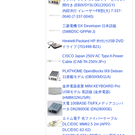
間付き (EBIX/SYSLOG120G/1Y)
内田洋行 イレーザーFB型(大) 7-337-
0040 (7-337-0040)
三菱電機 GX Developer 日本語版
(SW8D5C-GPPW-J)
Hewlett-Packard HP 外付けUSB DVD
ドライブ (701498-B21)
CISCO Japan 250V AC Type A Power
Cable (CAB-TA-250V-JP=)
PLAT'HOME OpenBlocks IX9 Debian
11搭載モデル (OBSIX9/D11A)
金井電器産業 MINI KEYBOARD Pro
USBモデル 英語版 (金井電器)
(HMB632KUS/R)
大電 100BASE-TX/FXメディアコンバ
ータ DN2800GE (DN2800GE)
エイム電子 光ファイバーケーブル
DLC/DSC MM62.5 2m (AFP2-
DLC/DSC-62-02)