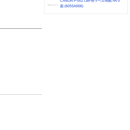
CANON P-002 LBP用ラベル用紙 A4 0
面 (6055A006)