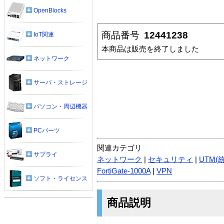
OpenBlocks
商品番号
12441238
IoT関連
本商品は販売を終了しました
ネットワーク
サーバ・ストレージ
パソコン・周辺機器
PCパーツ
関連カテゴリ
サプライ
ネットワーク
|
セキュリティ
|
UTM(
FortiGate-1000A
|
VPN
ソフト・ライセンス
商品説明