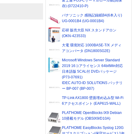
富士通 POS-Cサーマルロール紙(高保
存) (0722410-P)
パナソニック 感熱記録紙B4(6本入り)
UG-0001B4 (UG-0001B4)
応研 販売大臣 NX スタンドアロン
(OKN-423533)
大電 環境対応 1000BASE-T/X メディ
アコンバータ (DN1800SG2E)
Microsoft Windows Server Standard
2019 16コアライセンス 64bitWin対応
日本語版 5CAL付 DVDパッケージ
(P73-07691)
IDEC AUTO-ID SOLUTIONS バッテリ
ー BP-007 (BP-007)
TP-Link AX1800 壁面埋め込み型 Wi-Fi
6アクセスポイント (EAP615-WALL)
PLAT'HOME OpenBlocks IX9 Debian
10搭載モデル (OBSIX9/D10A)
PLAT'HOME EasyBlocks Syslog 120G
サブスクリプション(保守サービス) 1年