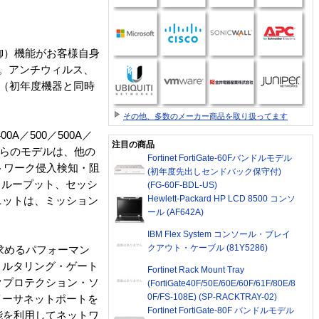
制御）機能がお客様自身
ます。アンチウィルス、
す（初年度機器と同時
その他、多数のメーカー商品を取り扱ってます
0A／500／500A／
注目の商品
れらのモデルは、他の
Fortinet FortiGate-60Fバンドルモデル
ットワーク侵入検知・阻
(初年度先出しセンドバック保守付)
スループット、セッシ
(FG-60F-BDL-US)
Hewlett-Packard HP LCD 8500 コンソ
ニットは、ミッション
ール (AF642A)
IBM Flex System コンソール・ブレイ
クアウト・ケーブル (81Y5286)
が求めるパフォーマン
ィルタリング・ゲート
Fortinet Rack Mount Tray
クプロテクション・ソ
(FortiGate40F/50E/60E/60F/61F/80E/8
0F/FS-108E) (SP-RACKTRAY-02)
00イーサネットポートを
Fortinet FortiGate-80F バンドルモデル
能を利用してネットワ