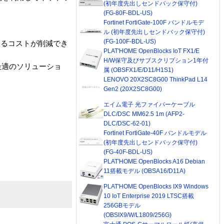
(初年度先出しセンドバック保守付)
(FG-80F-BDL-US)
Fortinet FortiGate-100F バンドルモデ
ル (初年度先出しセンドバック保守付)
(FG-100F-BDL-US)
するコストが削減でき
PLAT'HOME OpenBlocks IoT FX1/E
H/W保守及びサブスクリプション1年付
最適のソリューショ
属 (OBSFX1/E/D11/H1S1)
LENOVO 20X2SC8G00 ThinkPad L14
Gen2 (20X2SC8G00)
エイム電子 光ファイバーケーブル
DLC/DSC MM62.5 1m (AFP2-
DLC/DSC-62-01)
Fortinet FortiGate-40F バンドルモデル
(初年度先出しセンドバック保守付)
(FG-40F-BDL-US)
PLAT'HOME OpenBlocks A16 Debian
11搭載モデル (OBSA16/D11A)
PLAT'HOME OpenBlocks IX9 Windows
10 IoT Enterprise 2019 LTSC搭載
256GBモデル
(OBSIX9/W/L1809/256G)