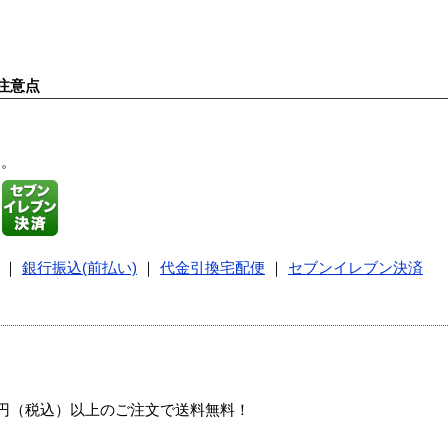
注意点
す。
｜
銀行振込(前払い)
｜
代金引換宅配便
｜
セブンイレブン決済
00円（税込）以上のご注文で送料無料！