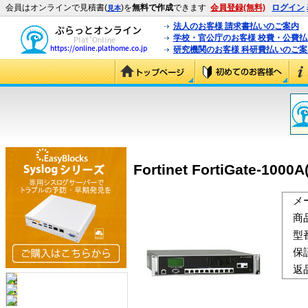
会員はオンラインで見積書(
)を
無料で作成
できます
会員登録(無料)
ログイン
見本
法人のお客様 請求書払いのご案内
学校・官公庁のお客様 校費・公費
研究機関のお客様 科研費払いのご案
Fortinet FortiGate-10
メ
商
型
保
返