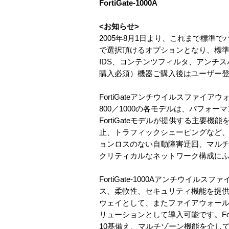
FortiGate-1000A
<お知らせ>
2005年8月1日より、これまで標準
で選択頂けるオプションとなり、標準で利
IDS、コンテンツフィルタ、アンチ
購入必須）機器ご購入後はユーザー
FortiGateアンチウイルスファイアウォ
800／1000の各モデルは、パフ
FortiGateモデルが提供する主
止、トラフィックシェーピングなど、
ョンロスのない自動障害迂回、マル
クリティカルなネットワーク構成に
FortiGate-1000Aアンチウ
ス、柔軟性、セキュリティ機能を提
ウェイとして、またファイアウォール
リューションとして導入可能です。Fort
10基備え、マルチゾーン機能を介し