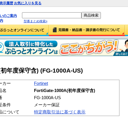
表示履歴
お気に入りを見る
払いのご案内
内
型番まとめ検索»
00A(初年度保守含) (FG-1000A-US)
ーカー
Fortinet
品名
FortiGate-1000A(初年度保守含)
番
FG-1000A-US
証条件
メーカー保証
品について
特定商取引法に基づく表示