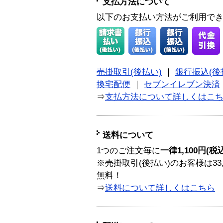
支払方法について
以下のお支払い方法がご利用で
売掛取引(後払い)
｜
銀行振込(後
換宅配便
｜
セブンイレブン決済
⇒
支払方法について詳しくはこ
送料について
1つのご注文毎に
一律1,100円(税
※売掛取引(後払い)のお客様は33
無料！
⇒
送料について詳しくはこちら