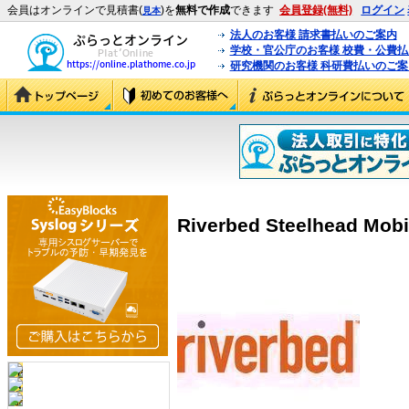
会員はオンラインで見積書(
)を
無料で作成
できます
会員登録(無料)
ログイン
見本
法人のお客様 請求書払いのご案内
学校・官公庁のお客様 校費・公費
研究機関のお客様 科研費払いのご案
Riverbed Steelhead Mobi