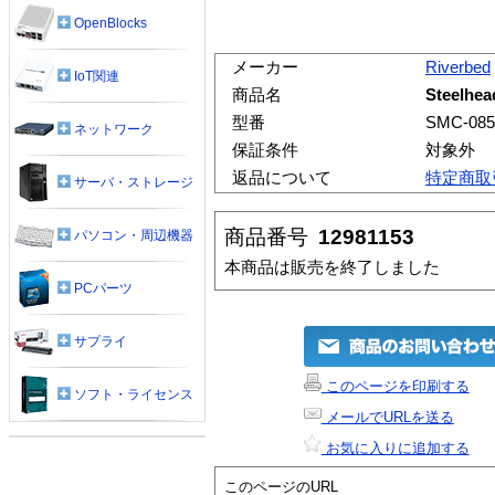
OpenBlocks
メーカー
Riverbed
IoT関連
商品名
Steelhea
型番
SMC-085
ネットワーク
保証条件
対象外
返品について
特定商取
サーバ・ストレージ
商品番号
12981153
パソコン・周辺機器
本商品は販売を終了しました
PCパーツ
サプライ
このページを印刷する
ソフト・ライセンス
メールでURLを送る
お気に入りに追加する
このページのURL