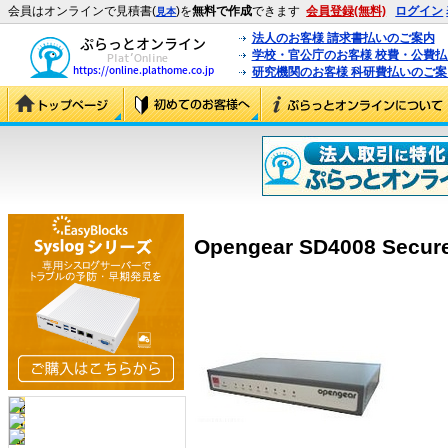
会員はオンラインで見積書(
)を
無料で作成
できます
会員登録(無料)
ログイン
見本
法人のお客様 請求書払いのご案内
学校・官公庁のお客様 校費・公費
研究機関のお客様 科研費払いのご案
Opengear SD4008 Secure