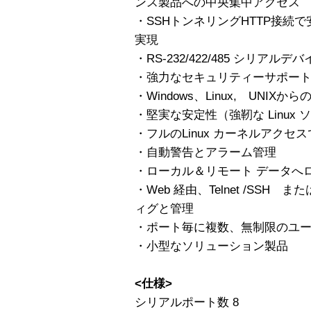
ンス製品への中央集中アクセス
・SSHトンネリングHTTP接続
実現
・RS-232/422/485 シリ
・強力なセキュリティーサポート； S
・Windows、Linux, UNIXか
・堅実な安定性（強靭な Linux
・フルのLinux カーネルアク
・自動警告とアラーム管理
・ローカル＆リモート データへ
・Web 経由、Telnet /SS
ィグと管理
・ポート毎に複数、無制限のユ
・小型なソリューション製品
<仕様>
シリアルポート数 8