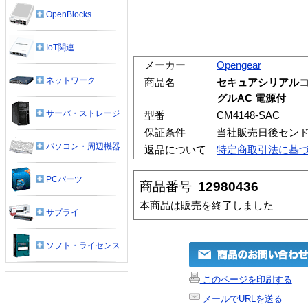
OpenBlocks
IoT関連
メーカー
Opengear
ネットワーク
商品名
セキュアシリアルコ
グルAC 電源付
サーバ・ストレージ
型番
CM4148-SAC
保証条件
当社販売日後セン
パソコン・周辺機器
返品について
特定商取引法に基
PCパーツ
商品番号
12980436
本商品は販売を終了しました
サプライ
ソフト・ライセンス
このページを印刷する
メールでURLを送る