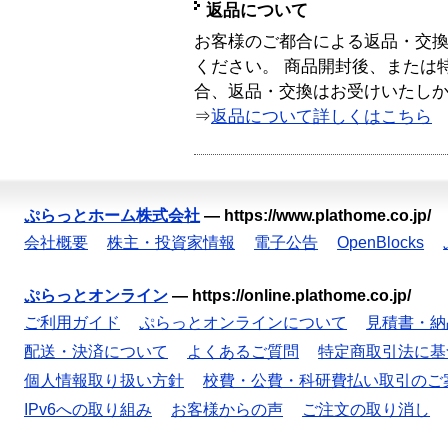
返品について
お客様のご都合による返品・交
ください。 商品開封後、または
合、返品・交換はお受けいたし
⇒
返品について詳しくはこちら
ぷらっとホーム株式会社
—
https://www.plathome.co.jp/
会社概要
株主・投資家情報
電子公告
OpenBlocks
ぷらっとオンライン
—
https://online.plathome.co.jp/
ご利用ガイド
ぷらっとオンラインについて
見積書・納
配送・決済について
よくあるご質問
特定商取引法に基
個人情報取り扱い方針
校費・公費・科研費払い取引のご
IPv6への取り組み
お客様からの声
ご注文の取り消し