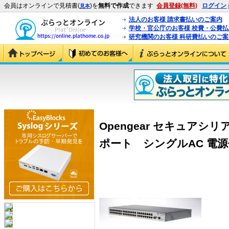
会員はオンラインで見積書(
)を
無料で作成
できます
会員登録(無料)
ログイン
見本
法人のお客様 請求書払いのご案内
学校・官公庁のお客様 校費・公費
研究機関のお客様 科研費払いのご案
Opengear セキュアシ
ポート シングルAC 電源付 (