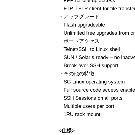
PPP for dial up access
FTP, TFTP client for file transfe
・アップグレード
Flash upgradeable
Unlimited free upgrades from on
・ポートアクセス
Telnet/SSH to Linux shell
SUN / Solaris ready – no inadve
Break over SSH support
・その他の特徴
SG Linux operating system
Full source code access enables
SSH Sessions on all ports
Multiple users per port
1RU rack mount
<仕様>