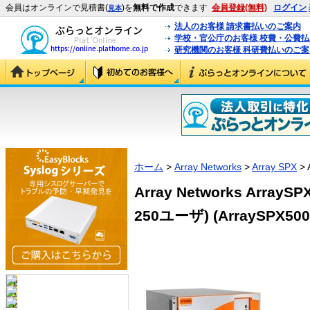
会員はオンラインで見積書(
)を
無料で作成
できます
会員登録(無料)
ログイン
見本
法人のお客様 請求書払いのご案内
学校・官公庁のお客様 校費・公費
研究機関のお客様 科研費払いのご案
ホーム
>
Array Networks
>
Array SPX
> 
Array Networks ArrayS
250ユーザ) (ArraySPX500