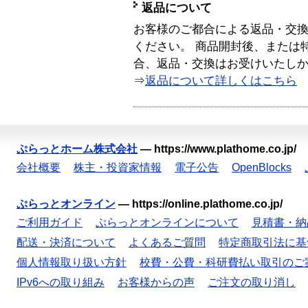
返品について
お客様のご都合による返品・交
ください。 商品開封後、または
合、返品・交換はお受けいたし
⇒
返品について詳しくはこちら
ぷらっとホーム株式会社
—
https://www.plathome.co.jp/
会社概要
株主・投資家情報
電子公告
OpenBlocks
ぷらっとオンライン
—
https://online.plathome.co.jp/
ご利用ガイド
ぷらっとオンラインについて
見積書・納
配送・決済について
よくあるご質問
特定商取引法に基
個人情報取り扱い方針
校費・公費・科研費払い取引のご
IPv6への取り組み
お客様からの声
ご注文の取り消し