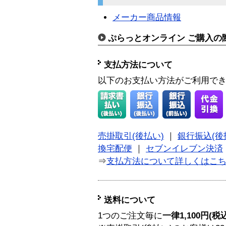
メーカー商品情報
ぷらっとオンライン ご購入の
支払方法について
以下のお支払い方法がご利用で
売掛取引(後払い)
｜
銀行振込(後
換宅配便
｜
セブンイレブン決済
⇒
支払方法について詳しくはこ
送料について
1つのご注文毎に
一律1,100円(税