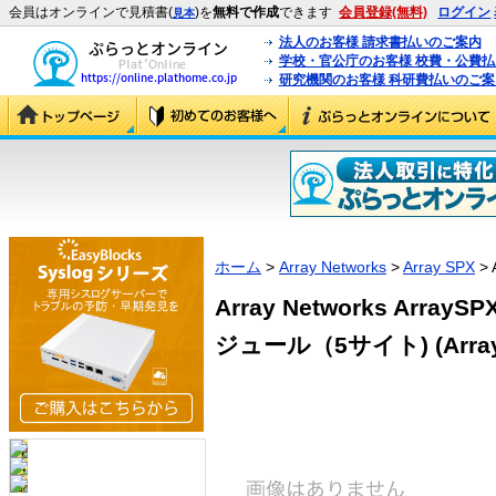
会員はオンラインで見積書(
)を
無料で作成
できます
会員登録(無料)
ログイン
見本
法人のお客様 請求書払いのご案内
学校・官公庁のお客様 校費・公費
研究機関のお客様 科研費払いのご案
ホーム
>
Array Networks
>
Array SPX
> 
Array Networks Arra
ジュール（5サイト) (ArrayS