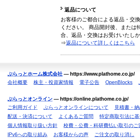
返品について
お客様のご都合による返品・交
ください。 商品開封後、または
合、返品・交換はお受けいたし
⇒
返品について詳しくはこちら
ぷらっとホーム株式会社
—
https://www.plathome.co.jp/
会社概要
株主・投資家情報
電子公告
OpenBlocks
ぷらっとオンライン
—
https://online.plathome.co.jp/
ご利用ガイド
ぷらっとオンラインについて
見積書・納
配送・決済について
よくあるご質問
特定商取引法に基
個人情報取り扱い方針
校費・公費・科研費払い取引のご
IPv6への取り組み
お客様からの声
ご注文の取り消し