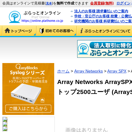
会員はオンラインで見積書(
)を
無料で作成
できます
会員登録(無料)
ログイン
見本
法人のお客様 請求書払いのご案内
学校・官公庁のお客様 校費・公費
研究機関のお客様 科研費払いのご案
ホーム
>
Array Networks
>
Array SPX
> 
Array Networks Arra
トップ2500ユーザ (ArraySP