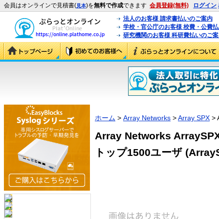
会員はオンラインで見積書(
)を
無料で作成
できます
会員登録(無料)
ログイン
見本
法人のお客様 請求書払いのご案内
学校・官公庁のお客様 校費・公費
研究機関のお客様 科研費払いのご案
ホーム
>
Array Networks
>
Array SPX
> 
Array Networks Arra
トップ1500ユーザ (ArraySP