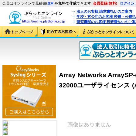
会員はオンラインで見積書(
)を
無料で作成
できます
会員登録(無料)
ログイン
見本
法人のお客様 請求書払いのご案内
学校・官公庁のお客様 校費・公費
研究機関のお客様 科研費払いのご案
Array Networks ArrayS
32000ユーザライセンス (Arr