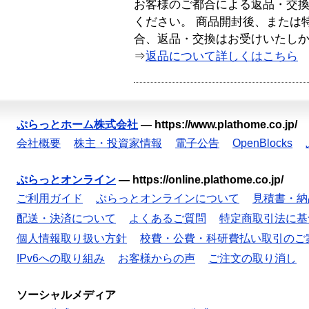
お客様のご都合による返品・交
ください。 商品開封後、または
合、返品・交換はお受けいたし
⇒
返品について詳しくはこちら
ぷらっとホーム株式会社
—
https://www.plathome.co.jp/
会社概要
株主・投資家情報
電子公告
OpenBlocks
ぷらっとオンライン
—
https://online.plathome.co.jp/
ご利用ガイド
ぷらっとオンラインについて
見積書・納
配送・決済について
よくあるご質問
特定商取引法に基
個人情報取り扱い方針
校費・公費・科研費払い取引のご
IPv6への取り組み
お客様からの声
ご注文の取り消し
ソーシャルメディア