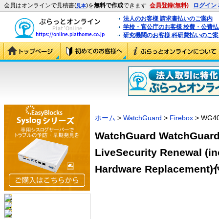
会員はオンラインで見積書(
)を
無料で作成
できます
会員登録(無料)
ログイン
見本
法人のお客様 請求書払いのご案内
学校・官公庁のお客様 校費・公費
研究機関のお客様 科研費払いのご案
ホーム
>
WatchGuard
>
Firebox
> WG4
WatchGuard WatchGuard
LiveSecurity Renewal (i
Hardware Replacement