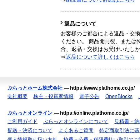
返品について
お客様のご都合による返品・交
ください。 商品開封後、または
合、返品・交換はお受けいたし
⇒
返品について詳しくはこちら
ぷらっとホーム株式会社
—
https://www.plathome.co.jp/
会社概要
株主・投資家情報
電子公告
OpenBlocks
ぷらっとオンライン
—
https://online.plathome.co.jp/
ご利用ガイド
ぷらっとオンラインについて
見積書・納
配送・決済について
よくあるご質問
特定商取引法に基
個人情報取り扱い方針
校費・公費・科研費払い取引のご