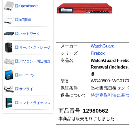
OpenBlocks
IoT関連
ネットワーク
メーカー
WatchGuard
サーバ・ストレージ
シリーズ
Firebox
商品名
WatchGuard Firebo
パソコン・周辺機器
Renewal (include
き
PCパーツ
型番
WG40500+WG0170
保証条件
当社販売日後セン
サプライ
返品について
特定商取引法に基
ソフト・ライセンス
商品番号
12980562
本商品は販売を終了しました