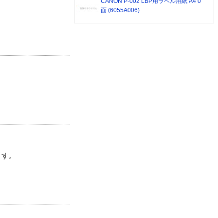
CANON P-002 LBP用ラベル用紙 A4 0
面 (6055A006)
ます。