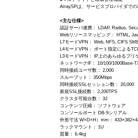
ArraySPは、サービスプロバイダ
<主な仕様>
認証サーバ連携： LDAP, Radius, SecurID, 
Webリソースマッピング： HTML, Javascri
L7モードVPN： Web, NFS, CIFS SM
L4モードVPN： ポート指定によるT
L3モードVPN： IP上のあらゆるプ
ネットワークIF： 10/100/1000Base-TX
同時接続ユーザ数： 2,000
スループット： 350Mbps
同時接続SSLセッション数： 20,000
新規SSL接続数： 2,200TPS
クラスタ可能台数： 32
コンテンツ圧縮： ソフトウェア
コンソールポート DB-9シリアル
外形寸法 W×D×H）mm： 433×382×4
ラックマウント： 1U
質量： 6.4kg