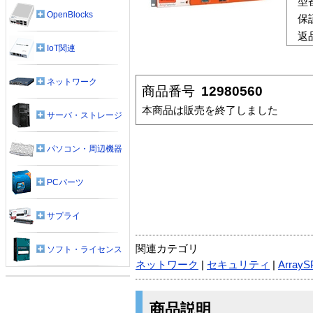
型
OpenBlocks
保
返
IoT関連
ネットワーク
商品番号
12980560
本商品は販売を終了しました
サーバ・ストレージ
パソコン・周辺機器
PCパーツ
サプライ
関連カテゴリ
ソフト・ライセンス
ネットワーク
|
セキュリティ
|
ArrayS
商品説明