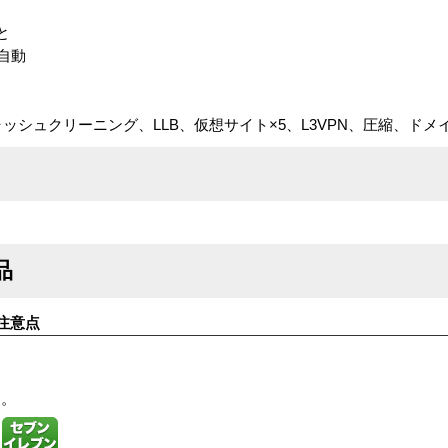
と
 自動
ャッシュクリーニング、LLB、仮想サイト×5、L3VPN、圧縮、ドメ
品
注意点
す。