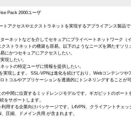
rprise Pack 2000ユーザ
ってリモートアクセスやエクストラネットを実現するアプライアンス製品
ンターネットなどを介してセキュアにプライベートネットワーク（
エクストラネットの構築も容易。以下のようなニーズを満たすソリ
容易にかつセキュアにアクセスしたい。
を実現したい。
ーネットの特定ユーザに情報を提供したい。
の機能を実現します。 SSL-VPNは進化を続けており、Webコンテン
プロトコルやアプリケーションを透過的にトンネリングすることが
raySPとの中間に位置するミッドレンジモデルです。ギガビットのポートを装
ザ接続をサポートします。
SSL-VPNを利用する企業向けパッケージです。L4VPN、クライアントチ
VPN、圧縮、ドメイン共用 が含まれます。