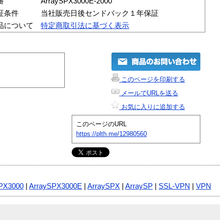
番
ArraySPX3000E-2000
証条件
当社販売日後センドバック１年保証
品について
特定商取引法に基づく表示
このページを印刷する
メールでURLを送る
お気に入りに追加する
このページのURL
https://plth.me/12980560
PX3000
|
ArraySPX3000E
|
ArraySPX
|
ArraySP
|
SSL-VPN
|
VPN