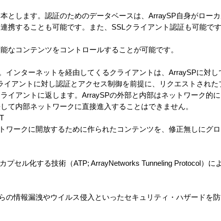
本とします。認証のためのデータベースは、ArraySP自身がロー
連携することも可能です。また、SSLクライアント認証も可能で
可能なコンテンツをコントロールすることが可能です。
す。インターネットを経由してくるクライアントは、ArraySPに対
ySPはクライアントに対し認証とアクセス制御を前提に、リクエストされ
ライアントに返します。ArraySPの外部と内部はネットワーク的
決して内部ネットワークに直接進入することはできません。
T
トネットワークに開放するために作られたコンテンツを、修正無しにグ
。
セル化する技術（ATP; ArrayNetworks Tunneling Protoc
。
ントからの情報漏洩やウイルス侵入といったセキュリティ・ハザードを