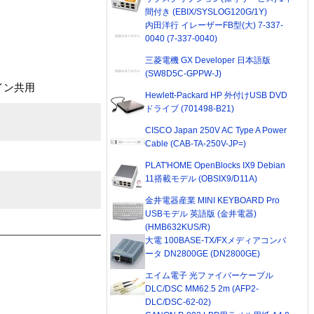
間付き (EBIX/SYSLOG120G/1Y)
内田洋行 イレーザーFB型(大) 7-337-
0040 (7-337-0040)
三菱電機 GX Developer 日本語版
(SW8D5C-GPPW-J)
イン共用
Hewlett-Packard HP 外付けUSB DVD
ドライブ (701498-B21)
CISCO Japan 250V AC Type A Power
Cable (CAB-TA-250V-JP=)
PLAT'HOME OpenBlocks IX9 Debian
11搭載モデル (OBSIX9/D11A)
金井電器産業 MINI KEYBOARD Pro
USBモデル 英語版 (金井電器)
(HMB632KUS/R)
大電 100BASE-TX/FXメディアコンバ
ータ DN2800GE (DN2800GE)
エイム電子 光ファイバーケーブル
DLC/DSC MM62.5 2m (AFP2-
DLC/DSC-62-02)