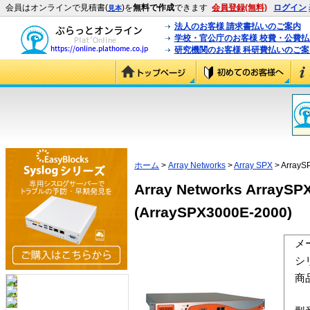
会員はオンラインで見積書(
)を
無料で作成
できます
会員登録(無料)
ログイン
見本
法人のお客様 請求書払いのご案内
学校・官公庁のお客様 校費・公費
研究機関のお客様 科研費払いのご案
ホーム
>
Array Networks
>
Array SPX
> ArrayS
Array Networks ArrayS
(ArraySPX3000E-2000)
メ
シ
商