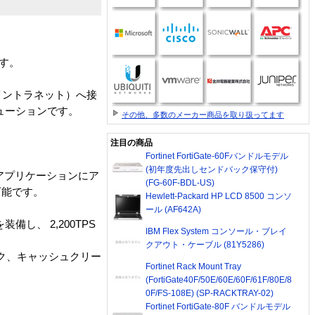
です。
イントラネット）へ接
ューションです。
その他、多数のメーカー商品を取り扱ってます
注目の商品
Fortinet FortiGate-60Fバンドルモデル
(初年度先出しセンドバック保守付)
ツやアプリケーションにア
(FG-60F-BDL-US)
可能です。
Hewlett-Packard HP LCD 8500 コンソ
ール (AF642A)
備し、 2,200TPS
IBM Flex System コンソール・ブレイ
クアウト・ケーブル (81Y5286)
ェック、キャッシュクリー
Fortinet Rack Mount Tray
(FortiGate40F/50E/60E/60F/61F/80E/8
0F/FS-108E) (SP-RACKTRAY-02)
Fortinet FortiGate-80F バンドルモデル