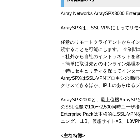
Array Networks ArraySPX3000 Ente
ArraySPXは、SSL-VPNによ
任意のリモートクライアントからイ
続することを可能にします。 企業間
・社外から自社のイントラネットを
・簡単に取引先とのオンライン処理
・特にセキュリティを保ってインタ
ArraySPXはSSL-VPNプロキシ
クセスできるほか、IP上のあらゆる
ArraySPX2000と、最上位機Ar
のSSL性能で100〜2,500同時ユー
Enterprise Packは本格的に
ニング、LLB、仮想サイト×5、 L3
<主な特徴>