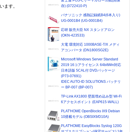
富士通 POS-Cサーマルロール紙(高保
ています。
存) (0722410-P)
パナソニック 感熱記録紙B4(6本入り)
UG-0001B4 (UG-0001B4)
応研 販売大臣 NX スタンドアロン
(OKN-423533)
大電 環境対応 1000BASE-T/X メディ
アコンバータ (DN1800SG2E)
Microsoft Windows Server Standard
2019 16コアライセンス 64bitWin対応
日本語版 5CAL付 DVDパッケージ
(P73-07691)
IDEC AUTO-ID SOLUTIONS バッテリ
ー BP-007 (BP-007)
TP-Link AX1800 壁面埋め込み型 Wi-Fi
6アクセスポイント (EAP615-WALL)
PLAT'HOME OpenBlocks IX9 Debian
10搭載モデル (OBSIX9/D10A)
PLAT'HOME EasyBlocks Syslog 120G
サブスクリプション(保守サービス) 1年