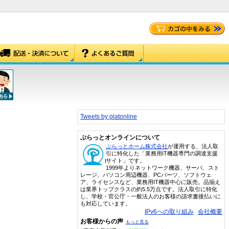
Tweets by platonline
ぷらっとオンラインについて
ぷらっとホーム株式会社
が運用する、法人取
引に特化した「業務用IT機器専門の調達支援
サイト」です。
1999年よりネットワーク機器、サーバ、スト
レージ、パソコン周辺機器、PCパーツ、ソフトウェ
ア、ライセンスなど、業務用IT機器中心に販売。品揃え
は業界トップクラスの約5.5万点です。法人取引に特化
し、学校・官公庁・一般法人のお客様の請求書後払いに
も対応しています。
IPv6への取り組み
会社概要
お客様からの声
もっと見る