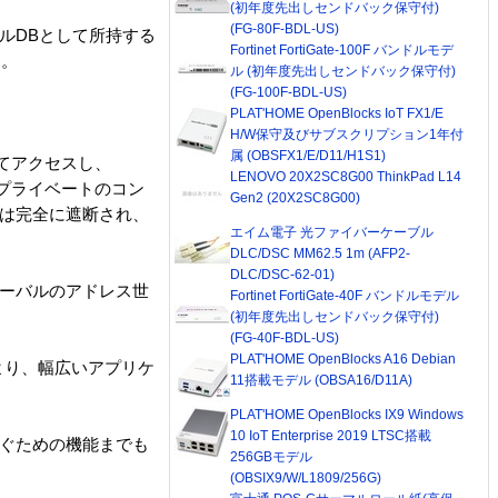
(初年度先出しセンドバック保守付)
(FG-80F-BDL-US)
カルDBとして所持する
Fortinet FortiGate-100F バンドルモデ
す。
ル (初年度先出しセンドバック保守付)
(FG-100F-BDL-US)
PLAT'HOME OpenBlocks IoT FX1/E
H/W保守及びサブスクリプション1年付
属 (OBSFX1/E/D11/H1S1)
してアクセスし、
LENOVO 20X2SC8G00 ThinkPad L14
たプライベートのコン
Gen2 (20X2SC8G00)
には完全に遮断され、
エイム電子 光ファイバーケーブル
DLC/DSC MM62.5 1m (AFP2-
DLC/DSC-62-01)
ローバルのアドレス世
Fortinet FortiGate-40F バンドルモデル
(初年度先出しセンドバック保守付)
(FG-40F-BDL-US)
PLAT'HOME OpenBlocks A16 Debian
ol）により、幅広いアプリケ
11搭載モデル (OBSA16/D11A)
PLAT'HOME OpenBlocks IX9 Windows
10 IoT Enterprise 2019 LTSC搭載
防ぐための機能までも
256GBモデル
(OBSIX9/W/L1809/256G)