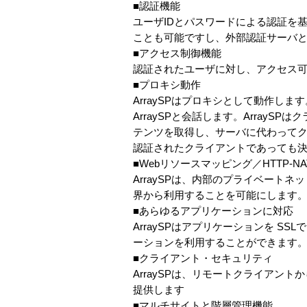
■認証機能
ユーザIDとパスワードによる認証を基
ことも可能ですし、外部認証サーバと
■アクセス制御機能
認証されたユーザに対し、アクセス
■プロキシ動作
ArraySPはプロキシとして動作しま
ArraySPと会話します。Arra
テンツを取得し、サーバに代わってク
認証されたクライアントであっても
■Webリソースマッピング／HTTP-NA
ArraySPは、内部のプライベー
界から利用することを可能にします
■あらゆるアプリケーションに対応
ArraySPはアプリケーションを SSLでカプ
ーションを利用することができます
■クライアント・セキュリティ
ArraySPは、リモートクライア
提供します
■マルチサイトと階層管理機能