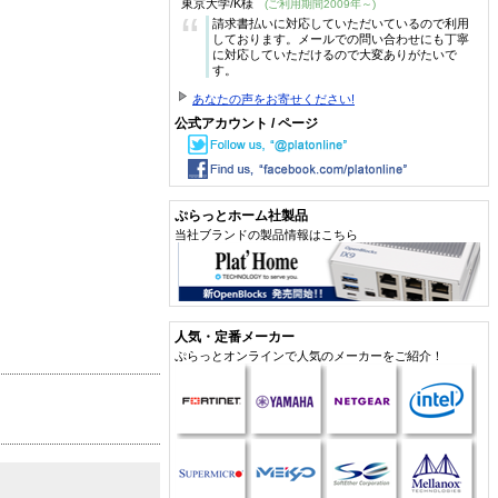
東京大学/K様
(ご利用期間2009年～)
“
請求書払いに対応していただいているので利用
しております。メールでの問い合わせにも丁寧
に対応していただけるので大変ありがたいで
す。
あなたの声をお寄せください!
公式アカウント / ページ
ぷらっとホーム社製品
当社ブランドの製品情報はこちら
人気・定番メーカー
ぷらっとオンラインで人気のメーカーをご紹介！