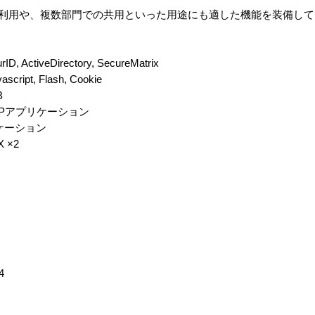
での利用や、複数部門での共用といった用途にも適した機能を装備し
ActiveDirectory, SecureMatrix
pt, Flash, Cookie
B
CPアプリケーション
リケーション
 ×2
4