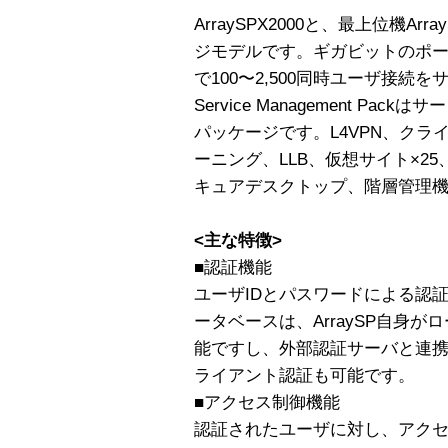
ArraySPX2000と、最上位機A
ジモデルです。ギガビットのポートを
で100〜2,500同時ユーザ接続
Service Management P
パッケージです。L4VPN、ク
ーニング、LLB、仮想サイト×25
キュアデスクトップ、階層管理
<主な特徴>
■認証機能
ユーザIDとパスワードによる認
ータベースは、ArraySP自身
能ですし、外部認証サーバと連携
ライアント認証も可能です。
■アクセス制御機能
認証されたユーザに対し、アク