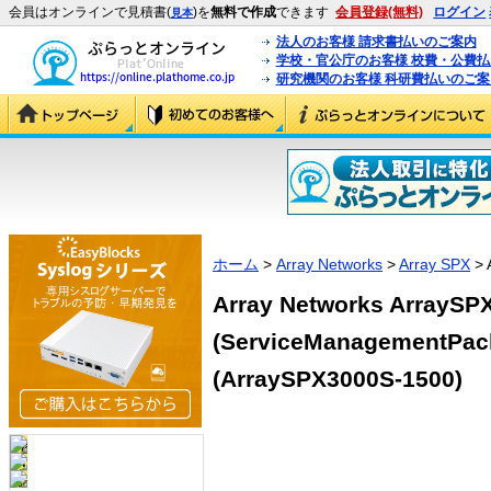
会員はオンラインで見積書(
)を
無料で作成
できます
会員登録(無料)
ログイン
見本
法人のお客様 請求書払いのご案内
学校・官公庁のお客様 校費・公費
研究機関のお客様 科研費払いのご案
ホーム
>
Array Networks
>
Array SPX
> 
Array Networks ArrayS
(ServiceManagementPa
(ArraySPX3000S-1500)