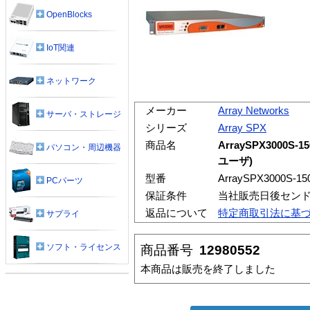
OpenBlocks
IoT関連
ネットワーク
メーカー
Array Networks
サーバ・ストレージ
シリーズ
Array SPX
商品名
ArraySPX3000S-15
パソコン・周辺機器
ユーザ)
型番
ArraySPX3000S-15
PCパーツ
保証条件
当社販売日後セン
返品について
特定商取引法に基
サプライ
ソフト・ライセンス
商品番号
12980552
本商品は販売を終了しました