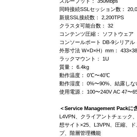
スループット： 350Mbps
同時接続SSLセッション数： 20,0
新規SSL接続数： 2,200TPS
クラスタ可能台数： 32
コンテンツ圧縮： ソフトウェア
コンソールポート DB-9シリアル
外形寸法 W×D×H）mm： 433×38
ラックマウント： 1U
質量： 6.4kg
動作温度： 0℃〜40℃
動作湿度： 0%〜90%、結露し
使用電源： 100〜240V AC 47〜6
＜Service Management Pa
L4VPN、クライアントチェック
想サイト×25、L3VPN、圧縮
プ、階層管理機能