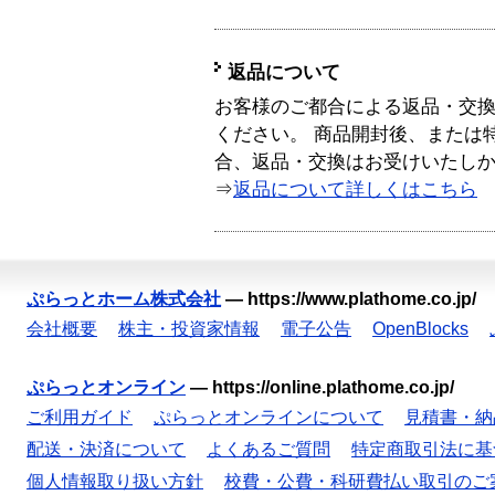
返品について
お客様のご都合による返品・交
ください。 商品開封後、または
合、返品・交換はお受けいたし
⇒
返品について詳しくはこちら
ぷらっとホーム株式会社
—
https://www.plathome.co.jp/
会社概要
株主・投資家情報
電子公告
OpenBlocks
ぷらっとオンライン
—
https://online.plathome.co.jp/
ご利用ガイド
ぷらっとオンラインについて
見積書・納
配送・決済について
よくあるご質問
特定商取引法に基
個人情報取り扱い方針
校費・公費・科研費払い取引のご