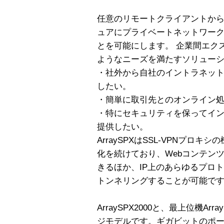
任意のリモートクライアントか
ュアにプライベートネットワー
とを可能にします。 企業間エク
ようなニーズを満たすソリュー
・社外から自社のイントラネッ
したい。
・簡単に取引先とのオンライン
・特にセキュリティを保ってイ
提供したい。
ArraySPXはSSL-VPNプロキ
化を続けており、Webコンテン
きるほか、IP上のあらゆるプロ
トンネリングすることが可能で
ArraySPX2000と、最上位機A
ジモデルです。ギガビットのポートを