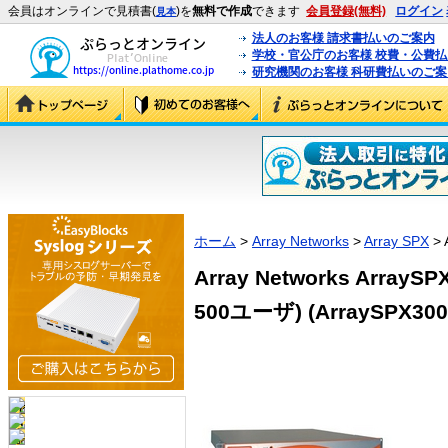
会員はオンラインで見積書(
)を
無料で作成
できます
会員登録(無料)
ログイン
見本
法人のお客様 請求書払いのご案内
学校・官公庁のお客様 校費・公費
研究機関のお客様 科研費払いのご案
ホーム
>
Array Networks
>
Array SPX
> 
Array Networks ArrayS
500ユーザ) (ArraySPX300