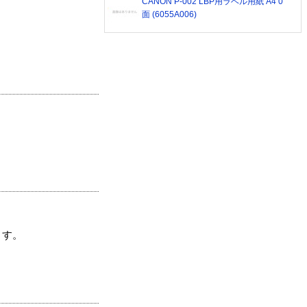
CANON P-002 LBP用ラベル用紙 A4 0
面 (6055A006)
ます。