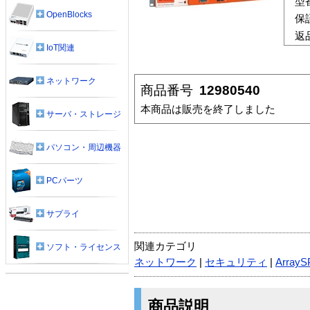
型
OpenBlocks
保
返
IoT関連
ネットワーク
商品番号
12980540
本商品は販売を終了しました
サーバ・ストレージ
パソコン・周辺機器
PCパーツ
サプライ
関連カテゴリ
ソフト・ライセンス
ネットワーク
|
セキュリティ
|
ArrayS
商品説明