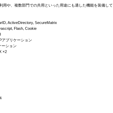
での利用や、複数部門での共用といった用途にも適した機能を装備し
ActiveDirectory, SecureMatrix
pt, Flash, Cookie
B
CPアプリケーション
リケーション
 ×2
4