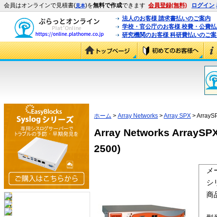
会員はオンラインで見積書(
)を
無料で作成
できます
会員登録(無料)
ログイン
見本
法人のお客様 請求書払いのご案内
学校・官公庁のお客様 校費・公費
研究機関のお客様 科研費払いのご案
ホーム
>
Array Networks
>
Array SPX
> ArrayS
Array Networks ArrayS
2500)
メ
シ
商