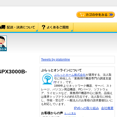
Tweets by platonline
SPX3000B-
ぷらっとオンラインについて
ぷらっとホーム株式会社
が運用する、法人取
引に特化した「業務用IT機器専門の調達支援
サイト」です。
1999年よりネットワーク機器、サーバ、スト
レージ、パソコン周辺機器、PCパーツ、ソフトウェ
ア、ライセンスなど、業務用IT機器中心に販売。品揃え
は業界トップクラスの約5.5万点です。法人取引に特化
し、学校・官公庁・一般法人のお客様の請求書後払いに
も対応しています。
IPv6への取り組み
会社概要
お客様からの声
もっと見る