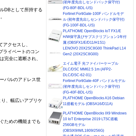
(初年度先出しセンドバック保守付)
(FG-80F-BDL-US)
カルDBとして所持する
Fortinet FortiGate-100F バンドルモデ
す。
ル (初年度先出しセンドバック保守付)
(FG-100F-BDL-US)
PLAT'HOME OpenBlocks IoT FX1/E
H/W保守及びサブスクリプション1年付
属 (OBSFX1/E/D11/H1S1)
してアクセスし、
LENOVO 20X2SC8G00 ThinkPad L14
たプライベートのコン
Gen2 (20X2SC8G00)
には完全に遮断され、
エイム電子 光ファイバーケーブル
DLC/DSC MM62.5 1m (AFP2-
DLC/DSC-62-01)
ローバルのアドレス世
Fortinet FortiGate-40F バンドルモデル
(初年度先出しセンドバック保守付)
(FG-40F-BDL-US)
PLAT'HOME OpenBlocks A16 Debian
ol）により、幅広いアプリケ
11搭載モデル (OBSA16/D11A)
PLAT'HOME OpenBlocks IX9 Windows
10 IoT Enterprise 2019 LTSC搭載
防ぐための機能までも
256GBモデル
(OBSIX9/W/L1809/256G)