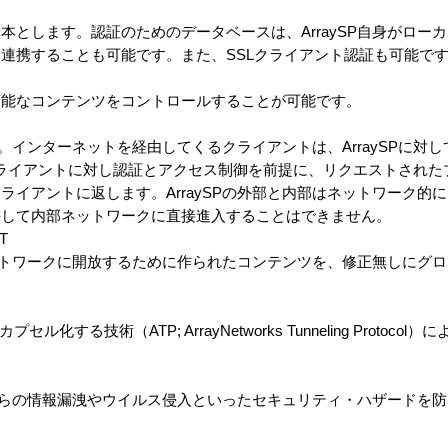
本とします。認証のためのデータベースは、ArraySP自身がロー
連携することも可能です。また、SSLクライアント認証も可能で
可能なコンテンツをコントロールすることが可能です。
す。インターネットを経由してくるクライアントは、ArraySPに対
ySPはクライアントに対し認証とアクセス制御を前提に、リクエストされ
ライアントに返します。ArraySPの外部と内部はネットワーク的
決して内部ネットワークに直接進入することはできません。
T
トネットワークに開放するために作られたコンテンツを、修正無しにグ
。
セル化する技術（ATP; ArrayNetworks Tunneling Protoc
。
ントからの情報漏洩やウイルス侵入といったセキュリティ・ハザードを