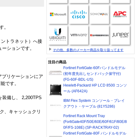
です。
イントラネット）へ接
ューションです。
その他、多数のメーカー商品を取り扱ってます
注目の商品
Fortinet FortiGate-60Fバンドルモデル
(初年度先出しセンドバック保守付)
ツやアプリケーションにア
(FG-60F-BDL-US)
可能です。
Hewlett-Packard HP LCD 8500 コンソ
ール (AF642A)
備し、 2,200TPS
IBM Flex System コンソール・ブレイ
クアウト・ケーブル (81Y5286)
ェック、キャッシュクリ
Fortinet Rack Mount Tray
(FortiGate40F/50E/60E/60F/61F/80E/8
0F/FS-108E) (SP-RACKTRAY-02)
Fortinet FortiGate-80F バンドルモデル