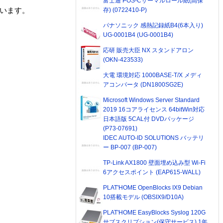
富士通 POS-Cサーマルロール紙(高保
ています。
存) (0722410-P)
パナソニック 感熱記録紙B4(6本入り)
UG-0001B4 (UG-0001B4)
応研 販売大臣 NX スタンドアロン
(OKN-423533)
大電 環境対応 1000BASE-T/X メディ
アコンバータ (DN1800SG2E)
Microsoft Windows Server Standard
2019 16コアライセンス 64bitWin対応
日本語版 5CAL付 DVDパッケージ
(P73-07691)
IDEC AUTO-ID SOLUTIONS バッテリ
ー BP-007 (BP-007)
TP-Link AX1800 壁面埋め込み型 Wi-Fi
6アクセスポイント (EAP615-WALL)
PLAT'HOME OpenBlocks IX9 Debian
10搭載モデル (OBSIX9/D10A)
PLAT'HOME EasyBlocks Syslog 120G
サブスクリプション(保守サービス) 1年