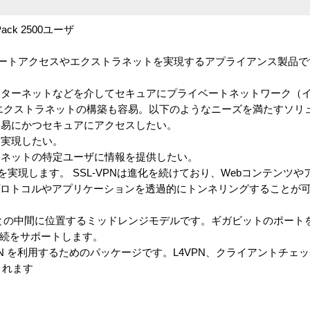
e Pack 2500ユーザ
ってリモートアクセスやエクストラネットを実現するアプライアンス製品
ンターネットなどを介してセキュアにプライベートネットワーク（
エクストラネットの構築も容易。以下のようなニーズを満たすソリ
容易にかつセキュアにアクセスしたい。
を実現したい。
ーネットの特定ユーザに情報を提供したい。
の機能を実現します。 SSL-VPNは進化を続けており、Webコンテン
プロトコルやアプリケーションを透過的にトンネリングすることが
raySPとの中間に位置するミッドレンジモデルです。ギガビットのポートを装
ザ接続をサポートします。
L-VPN を利用するためのパッケージです。L4VPN、クライアントチ
まれます