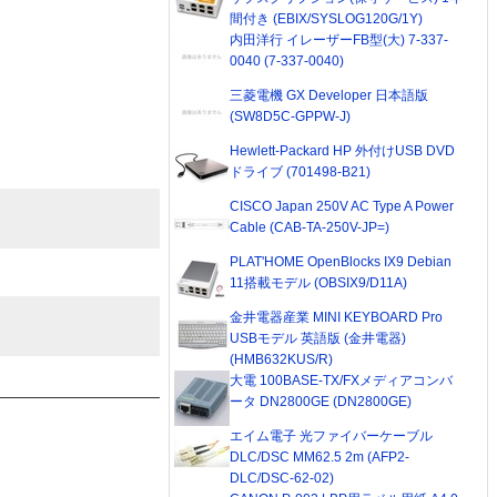
間付き (EBIX/SYSLOG120G/1Y)
内田洋行 イレーザーFB型(大) 7-337-
0040 (7-337-0040)
三菱電機 GX Developer 日本語版
(SW8D5C-GPPW-J)
Hewlett-Packard HP 外付けUSB DVD
ドライブ (701498-B21)
CISCO Japan 250V AC Type A Power
Cable (CAB-TA-250V-JP=)
PLAT'HOME OpenBlocks IX9 Debian
11搭載モデル (OBSIX9/D11A)
金井電器産業 MINI KEYBOARD Pro
USBモデル 英語版 (金井電器)
(HMB632KUS/R)
大電 100BASE-TX/FXメディアコンバ
ータ DN2800GE (DN2800GE)
エイム電子 光ファイバーケーブル
DLC/DSC MM62.5 2m (AFP2-
DLC/DSC-62-02)