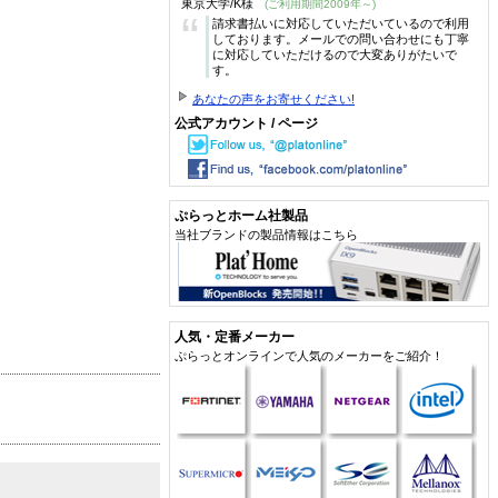
東京大学/K様
(ご利用期間2009年～)
“
請求書払いに対応していただいているので利用
しております。メールでの問い合わせにも丁寧
に対応していただけるので大変ありがたいで
す。
あなたの声をお寄せください!
公式アカウント / ページ
ぷらっとホーム社製品
当社ブランドの製品情報はこちら
人気・定番メーカー
ぷらっとオンラインで人気のメーカーをご紹介！