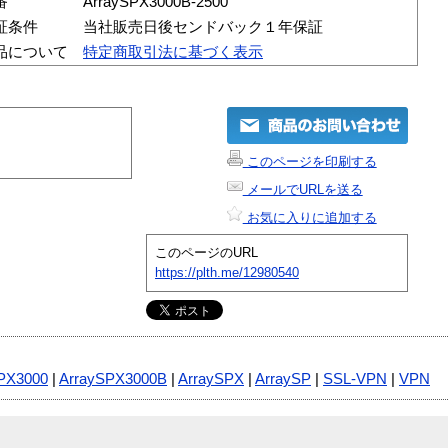
番
ArraySPX3000B-2500
証条件
当社販売日後センドバック１年保証
品について
特定商取引法に基づく表示
このページを印刷する
メールでURLを送る
お気に入りに追加する
このページのURL
https://plth.me/12980540
PX3000
|
ArraySPX3000B
|
ArraySPX
|
ArraySP
|
SSL-VPN
|
VPN