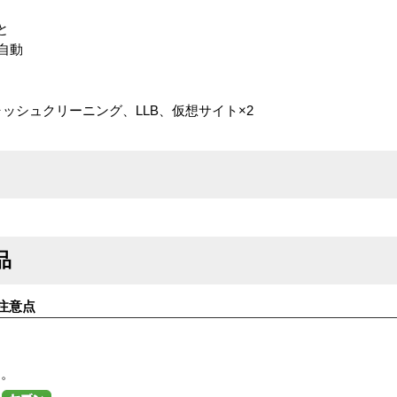
と
 自動
ャッシュクリーニング、LLB、仮想サイト×2
品
注意点
す。