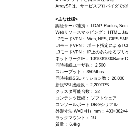
ArraySPは、サービスプロバイダ
<主な仕様>
認証サーバ連携： LDAP, Radius, SecurID, 
Webリソースマッピング： HTML, Javascri
L7モードVPN： Web, NFS, CIFS SM
L4モードVPN： ポート指定によるT
L3モードVPN： IP上のあらゆるプ
ネットワークIF： 10/100/1000Base-TX
同時接続ユーザ数： 2,500
スループット： 350Mbps
同時接続SSLセッション数： 20,000
新規SSL接続数： 2,200TPS
クラスタ可能台数： 32
コンテンツ圧縮： ソフトウェア
コンソールポート DB-9シリアル
外形寸法 W×D×H）mm： 433×382×4
ラックマウント： 1U
質量： 6.4kg