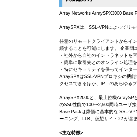
Array Networks ArraySPX3000 Bas
ArraySPXは、SSL-VPNによ
任意のリモートクライアントからイ
続することを可能にします。 企業間
・社外から自社のイントラネットを
・簡単に取引先とのオンライン処理
・特にセキュリティを保ってインタ
ArraySPXはSSL-VPNプロキシ
クセスできるほか、IP上のあらゆる
ArraySPX2000と、最上位機Ar
のSSL性能で100〜2,500同時ユー
Base Packは廉価に基本的な SS
ーニング、LLB、仮想サイト×2 が含
<主な特徴>