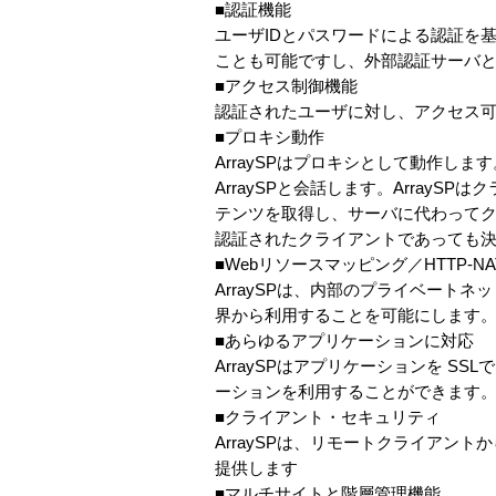
■認証機能
ユーザIDとパスワードによる認証を基
ことも可能ですし、外部認証サーバと
■アクセス制御機能
認証されたユーザに対し、アクセス
■プロキシ動作
ArraySPはプロキシとして動作しま
ArraySPと会話します。Arra
テンツを取得し、サーバに代わってク
認証されたクライアントであっても
■Webリソースマッピング／HTTP-NA
ArraySPは、内部のプライベー
界から利用することを可能にします
■あらゆるアプリケーションに対応
ArraySPはアプリケーションを SSLでカプ
ーションを利用することができます
■クライアント・セキュリティ
ArraySPは、リモートクライア
提供します
■マルチサイトと階層管理機能