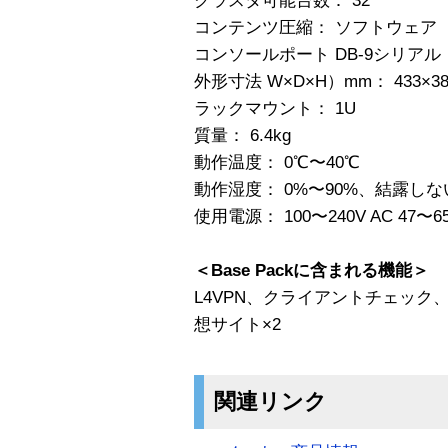
クラスタ可能台数： 32
コンテンツ圧縮： ソフトウェア
コンソールポート DB-9シリアル
外形寸法 W×D×H）mm： 433×38
ラックマウント： 1U
質量： 6.4kg
動作温度： 0℃〜40℃
動作湿度： 0%〜90%、結露し
使用電源： 100〜240V AC 47〜6
＜Base Packに含まれる機能＞
L4VPN、クライアントチェック
想サイト×2
関連リンク