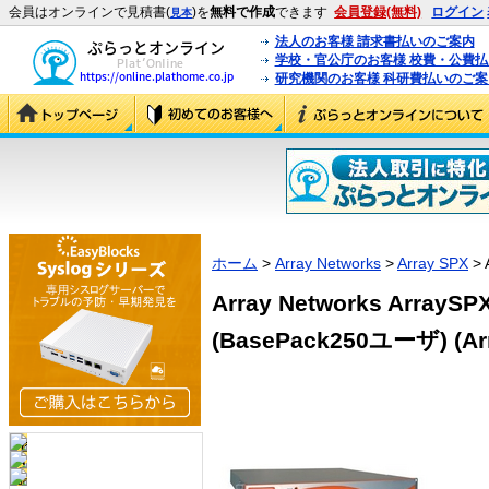
会員はオンラインで見積書(
)を
無料で作成
できます
会員登録(無料)
ログイン
見本
法人のお客様 請求書払いのご案内
学校・官公庁のお客様 校費・公費
研究機関のお客様 科研費払いのご案
ホーム
>
Array Networks
>
Array SPX
> 
Array Networks ArrayS
(BasePack250ユーザ) (Ar