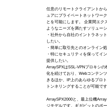
任意のリモートクライアントか
ュアにプライベートネットワー
とを可能にします。 企業間エク
ようなニーズを満たすソリュー
・社外から自社のイントラネッ
したい。
・簡単に取引先とのオンライン
・特にセキュリティを保ってイ
提供したい。
ArraySPXはSSL-VPNプロキ
化を続けており、Webコンテン
きるほか、IP上のあらゆるプロ
トンネリングすることが可能で
ArraySPX2000と、最上位機A
ジモデルです。ギガビットのポートを