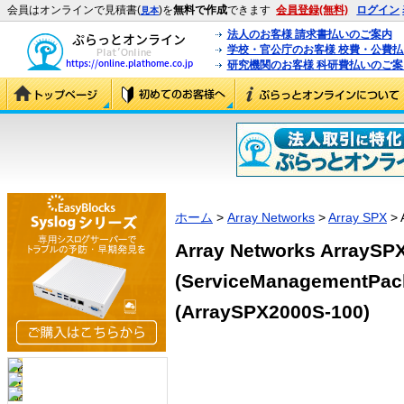
会員はオンラインで見積書(
)を
無料で作成
できます
会員登録(無料)
ログイン
見本
法人のお客様 請求書払いのご案内
学校・官公庁のお客様 校費・公費
研究機関のお客様 科研費払いのご案
ホーム
>
Array Networks
>
Array SPX
> 
Array Networks ArrayS
(ServiceManagementPa
(ArraySPX2000S-100)