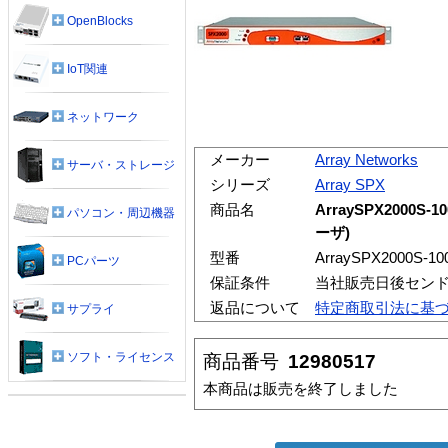
OpenBlocks
IoT関連
ネットワーク
メーカー
Array Networks
サーバ・ストレージ
シリーズ
Array SPX
商品名
ArraySPX2000S-1
パソコン・周辺機器
ーザ)
型番
ArraySPX2000S-10
PCパーツ
保証条件
当社販売日後セン
返品について
特定商取引法に基
サプライ
ソフト・ライセンス
商品番号
12980517
本商品は販売を終了しました