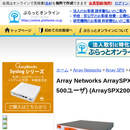
会員はオンラインで見積書(
)を
無料で作成
できます
会員登録(無料)
ログイン
見本
法人のお客様 請求書払いのご案内
学校・官公庁のお客様 校費・公費
研究機関のお客様 科研費払いのご案
ホーム
>
Array Networks
>
Array SPX
> 
Array Networks ArrayS
500ユーザ) (ArraySPX200