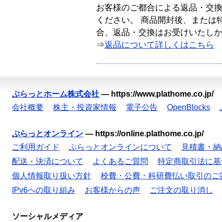
お客様のご都合による返品・交
ください。 商品開封後、または
合、返品・交換はお受けいたし
⇒
返品について詳しくはこちら
ぷらっとホーム株式会社
—
https://www.plathome.co.jp/
会社概要
株主・投資家情報
電子公告
OpenBlocks
ぷらっとオンライン
—
https://online.plathome.co.jp/
ご利用ガイド
ぷらっとオンラインについて
見積書・納
配送・決済について
よくあるご質問
特定商取引法に基
個人情報取り扱い方針
校費・公費・科研費払い取引のご
IPv6への取り組み
お客様からの声
ご注文の取り消し
ソーシャルメディア