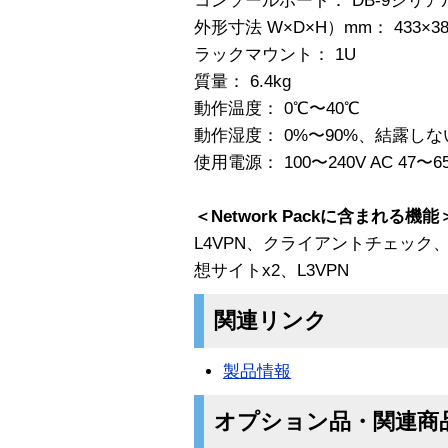
コンソールポート： DB-9シリア
外形寸法 W×D×H）mm： 433×38
ラックマウント： 1U
質量： 6.4kg
動作温度： 0℃〜40℃
動作湿度： 0%〜90%、結露し
使用電源： 100〜240V AC 47〜6
＜Network Packに含まれる機能
L4VPN、クライアントチェック
想サイトx2、L3VPN
関連リンク
製品情報
オプション品・関連商