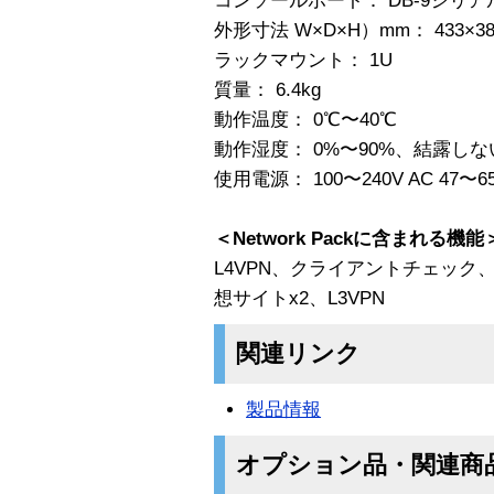
コンソールポート： DB-9シリア
外形寸法 W×D×H）mm： 433×38
ラックマウント： 1U
質量： 6.4kg
動作温度： 0℃〜40℃
動作湿度： 0%〜90%、結露し
使用電源： 100〜240V AC 47〜6
＜Network Packに含まれる機能
L4VPN、クライアントチェック
想サイトx2、L3VPN
関連リンク
製品情報
オプション品・関連商