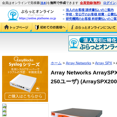
会員はオンラインで見積書(
)を
無料で作成
できます
会員登録(無料)
ログイン
見本
法人のお客様 請求書払いのご案内
学校・官公庁のお客様 校費・公費
研究機関のお客様 科研費払いのご案
ホーム
>
Array Networks
>
Array SPX
> 
Array Networks ArrayS
250ユーザ) (ArraySPX200