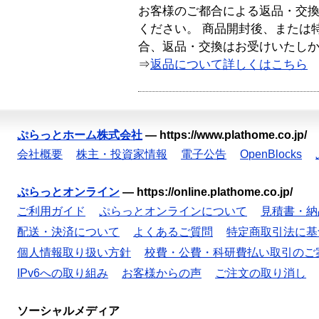
お客様のご都合による返品・交
ください。 商品開封後、または
合、返品・交換はお受けいたし
⇒
返品について詳しくはこちら
ぷらっとホーム株式会社
—
https://www.plathome.co.jp/
会社概要
株主・投資家情報
電子公告
OpenBlocks
ぷらっとオンライン
—
https://online.plathome.co.jp/
ご利用ガイド
ぷらっとオンラインについて
見積書・納
配送・決済について
よくあるご質問
特定商取引法に基
個人情報取り扱い方針
校費・公費・科研費払い取引のご
IPv6への取り組み
お客様からの声
ご注文の取り消し
ソーシャルメディア