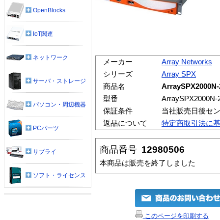
OpenBlocks
IoT関連
ネットワーク
メーカー
Array Networks
シリーズ
Array SPX
サーバ・ストレージ
商品名
ArraySPX2000N
型番
ArraySPX2000N-
パソコン・周辺機器
保証条件
当社販売日後セ
返品について
特定商取引法に
PCパーツ
商品番号
12980506
サプライ
本商品は販売を終了しました
ソフト・ライセンス
このページを印刷する