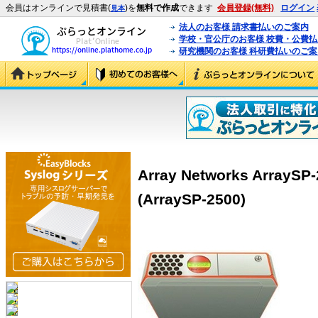
会員はオンラインで見積書(
)を
無料で作成
できます
会員登録(無料)
ログイン
見本
法人のお客様 請求書払いのご案内
学校・官公庁のお客様 校費・公費
研究機関のお客様 科研費払いのご案
Array Networks ArrayS
(ArraySP-2500)