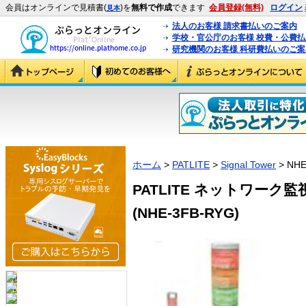
会員はオンラインで見積書(
)を
無料で作成
できます
会員登録(無料)
ログイン
見本
法人のお客様 請求書払いのご案内
学校・官公庁のお客様 校費・公費
研究機関のお客様 科研費払いのご案
ホーム
>
PATLITE
>
Signal Tower
> NHE
PATLITE ネットワーク監視
(NHE-3FB-RYG)