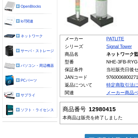
OpenBlocks
IoT関連
ネットワーク
メーカー
PATLITE
シリーズ
Signal Tower
サーバ・ストレージ
商品名
ネットワーク監視
型番
NHE-3FB-RYG
パソコン・周辺機器
保証条件
当社販売日後
JANコード
976000680027
PCパーツ
返品について
特定商取引法
関連
メーカー商品
サプライ
商品番号
12980415
ソフト・ライセンス
本商品は販売を終了しました