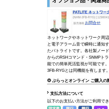
オプション品・関連商
PATLITE ネットワー
(NHM-3FB-RYG) [ 1298041
お問合せ
販売価格
ネットワークやネットワーク周辺
と電子アラーム音で瞬時に通知す
たパトライトです。各社製ノー
からのRSHコマンド・SNMPト
能での簡単死活監視が可能です。直
3FB-RYGとは同機能を有します
ぷらっとオンライン ご購入の
支払方法について
以下のお支払い方法がご利用で