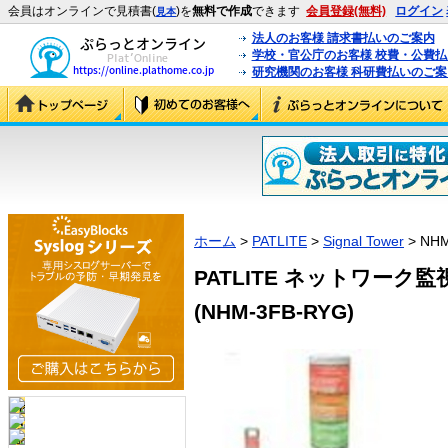
会員はオンラインで見積書(
)を
無料で作成
できます
会員登録(無料)
ログイン
見本
法人のお客様 請求書払いのご案内
学校・官公庁のお客様 校費・公費
研究機関のお客様 科研費払いのご案
ホーム
>
PATLITE
>
Signal Tower
> NHM
PATLITE ネットワーク監
(NHM-3FB-RYG)