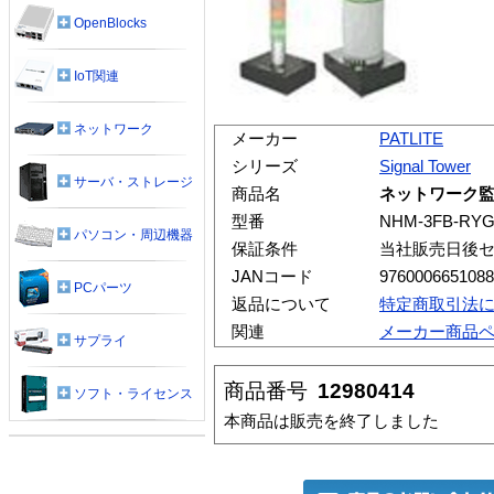
OpenBlocks
IoT関連
ネットワーク
メーカー
PATLITE
シリーズ
Signal Tower
サーバ・ストレージ
商品名
ネットワーク監視
型番
NHM-3FB-RY
パソコン・周辺機器
保証条件
当社販売日後
JANコード
9760006651088
PCパーツ
返品について
特定商取引法
関連
メーカー商品
サプライ
商品番号
12980414
ソフト・ライセンス
本商品は販売を終了しました