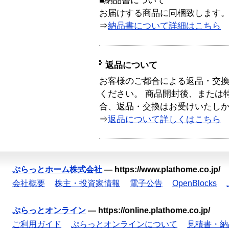
■納品書について
お届けする商品に同梱致します
⇒
納品書について詳細はこちら
返品について
お客様のご都合による返品・交
ください。 商品開封後、または
合、返品・交換はお受けいたし
⇒
返品について詳しくはこちら
ぷらっとホーム株式会社
—
https://www.plathome.co.jp/
会社概要
株主・投資家情報
電子公告
OpenBlocks
ぷらっとオンライン
—
https://online.plathome.co.jp/
ご利用ガイド
ぷらっとオンラインについて
見積書・納