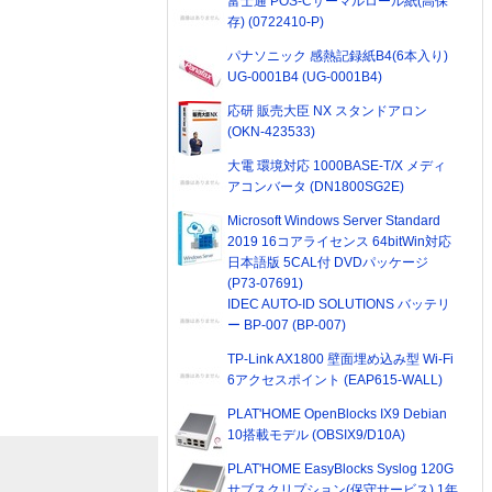
富士通 POS-Cサーマルロール紙(高保
存) (0722410-P)
パナソニック 感熱記録紙B4(6本入り)
UG-0001B4 (UG-0001B4)
応研 販売大臣 NX スタンドアロン
(OKN-423533)
大電 環境対応 1000BASE-T/X メディ
アコンバータ (DN1800SG2E)
Microsoft Windows Server Standard
2019 16コアライセンス 64bitWin対応
日本語版 5CAL付 DVDパッケージ
(P73-07691)
IDEC AUTO-ID SOLUTIONS バッテリ
ー BP-007 (BP-007)
TP-Link AX1800 壁面埋め込み型 Wi-Fi
6アクセスポイント (EAP615-WALL)
PLAT'HOME OpenBlocks IX9 Debian
10搭載モデル (OBSIX9/D10A)
PLAT'HOME EasyBlocks Syslog 120G
サブスクリプション(保守サービス) 1年