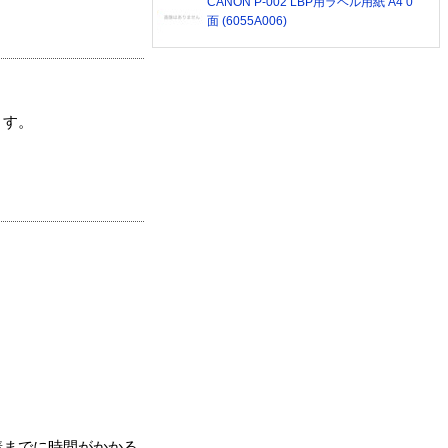
CANON P-002 LBP用ラベル用紙 A4 0
面 (6055A006)
ます。
着までに時間がかかる