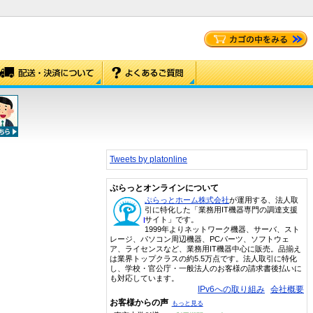
Tweets by platonline
ぷらっとオンラインについて
ぷらっとホーム株式会社
が運用する、法人取
引に特化した「業務用IT機器専門の調達支援
サイト」です。
1999年よりネットワーク機器、サーバ、スト
レージ、パソコン周辺機器、PCパーツ、ソフトウェ
ア、ライセンスなど、業務用IT機器中心に販売。品揃え
は業界トップクラスの約5.5万点です。法人取引に特化
し、学校・官公庁・一般法人のお客様の請求書後払いに
も対応しています。
IPv6への取り組み
会社概要
お客様からの声
もっと見る