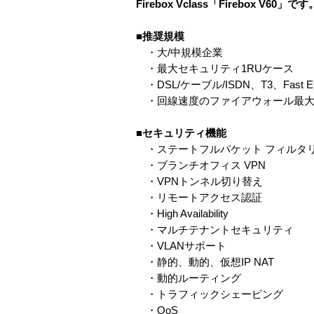
Firebox Vclass「Firebox V60」です
■推奨規模
・大/中規模企業
・最大セキュリティ1RUケース
・DSL/ケーブル/ISDN、T3、Fast Et
・回線速度のファイアウォール最大4
■セキュリティ機能
・ステートフルパケット フィルタ
・ブランチオフィス VPN
・VPNトンネル切り替え
・リモートアクセス認証
・High Availability
・マルチテナントセキュリティ
・VLANサポート
・静的、動的、仮想IP NAT
・動的ルーティング
・トラフィックシェーピング
・QoS