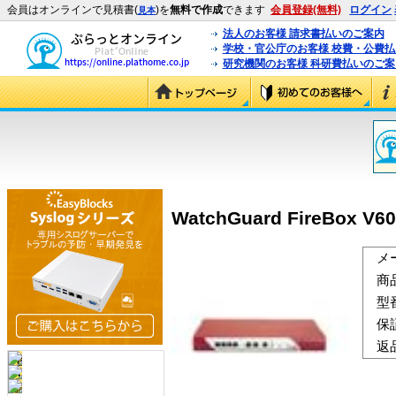
会員はオンラインで見積書(
)を
無料で作成
できます
会員登録(無料)
ログイン
見本
法人のお客様 請求書払いのご案内
学校・官公庁のお客様 校費・公費
研究機関のお客様 科研費払いのご案
WatchGuard FireBox V6
メ
商
型
保
返