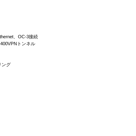
。
hernet、OC-3接続
00VPNトンネル
リング