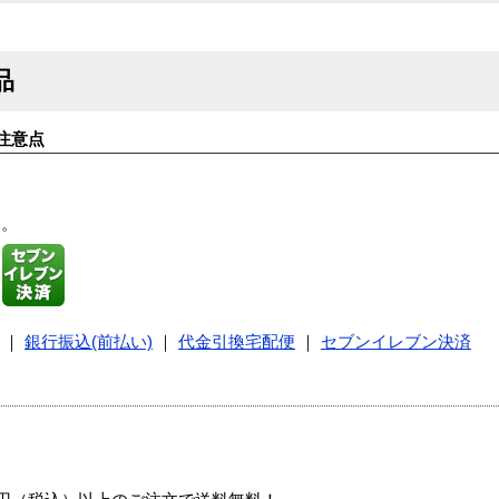
品
注意点
す。
｜
銀行振込(前払い)
｜
代金引換宅配便
｜
セブンイレブン決済