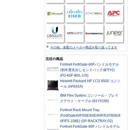
その他、多数のメーカー商品を取り扱ってます
注目の商品
Fortinet FortiGate-60Fバンドルモデル
(初年度先出しセンドバック保守付)
(FG-60F-BDL-US)
Hewlett-Packard HP LCD 8500 コンソ
ール (AF642A)
IBM Flex System コンソール・ブレイ
クアウト・ケーブル (81Y5286)
Fortinet Rack Mount Tray
(FortiGate40F/50E/60E/60F/61F/80E/8
0F/FS-108E) (SP-RACKTRAY-02)
Fortinet FortiGate-80F バンドルモデル