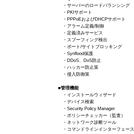
・サーバーのロードバランシング
・PKIサポート
・PPPoEおよびDHCPサポート
・アラーム定義/制御
・定義済みサービス
・スプーフィング検出
・ポート/サイトブロッキング
・Synflood保護
・DDoS、DoS防止
・ハッカー防止策
・侵入防御策
■管理機能
・インストールウィザード
・デバイス検索
・Security Policy Manager
・ポリシーチェッカー（監査）
・ネットワーク診断ツール
・コマンドラインインターフェー