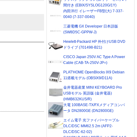
間付き (EBIX/SYSLOG120G/1Y)
内田洋行 イレーザーFB型(大) 7-337-
0040 (7-337-0040)
三菱電機 GX Developer 日本語版
(SW8D5C-GPPW-J)
Hewlett-Packard HP 外付けUSB DVD
ドライブ (701498-B21)
CISCO Japan 250V AC Type A Power
Cable (CAB-TA-250V-JP=)
PLAT'HOME OpenBlocks IX9 Debian
11搭載モデル (OBSIX9/D11A)
金井電器産業 MINI KEYBOARD Pro
USBモデル 英語版 (金井電器)
(HMB632KUS/R)
大電 100BASE-TX/FXメディアコンバ
ータ DN2800GE (DN2800GE)
エイム電子 光ファイバーケーブル
DLC/DSC MM62.5 2m (AFP2-
DLC/DSC-62-02)