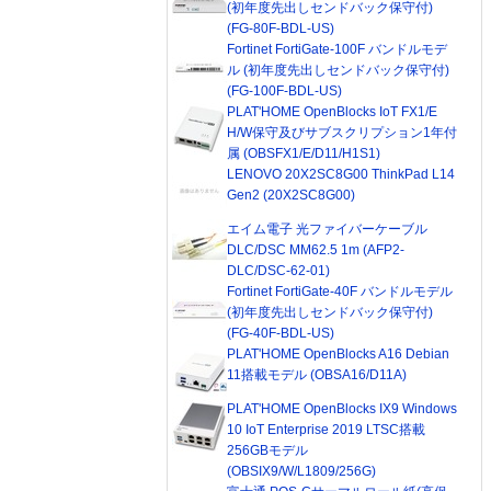
(初年度先出しセンドバック保守付)
(FG-80F-BDL-US)
Fortinet FortiGate-100F バンドルモデ
ル (初年度先出しセンドバック保守付)
(FG-100F-BDL-US)
PLAT'HOME OpenBlocks IoT FX1/E
H/W保守及びサブスクリプション1年付
属 (OBSFX1/E/D11/H1S1)
LENOVO 20X2SC8G00 ThinkPad L14
Gen2 (20X2SC8G00)
エイム電子 光ファイバーケーブル
DLC/DSC MM62.5 1m (AFP2-
DLC/DSC-62-01)
Fortinet FortiGate-40F バンドルモデル
(初年度先出しセンドバック保守付)
(FG-40F-BDL-US)
PLAT'HOME OpenBlocks A16 Debian
11搭載モデル (OBSA16/D11A)
PLAT'HOME OpenBlocks IX9 Windows
10 IoT Enterprise 2019 LTSC搭載
256GBモデル
(OBSIX9/W/L1809/256G)