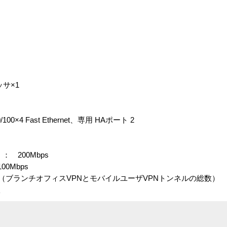
サ×1
×4 Fast Ethernet、専用 HAポート 2
 200Mbps
0Mbps
（ブランチオフィスVPNとモバイルユーザVPNトンネルの総数）
限