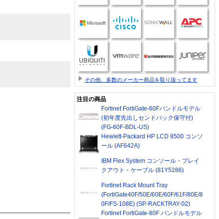
その他、多数のメーカー商品を取り扱ってます
注目の商品
Fortinet FortiGate-60Fバンドルモデル
(初年度先出しセンドバック保守付)
(FG-60F-BDL-US)
Hewlett-Packard HP LCD 8500 コンソ
ール (AF642A)
IBM Flex System コンソール・ブレイ
クアウト・ケーブル (81Y5286)
Fortinet Rack Mount Tray
(FortiGate40F/50E/60E/60F/61F/80E/8
0F/FS-108E) (SP-RACKTRAY-02)
Fortinet FortiGate-80F バンドルモデル