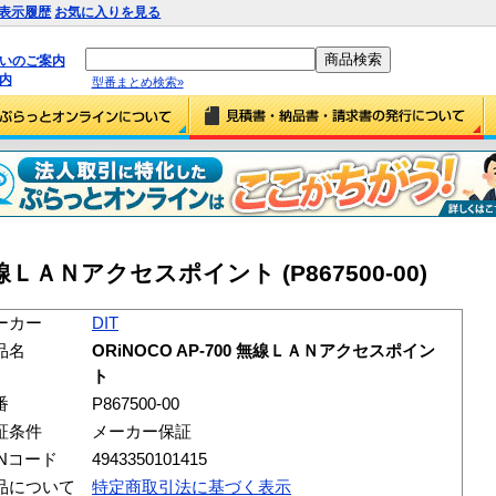
表示履歴
お気に入りを見る
払いのご案内
内
型番まとめ検索»
0 無線ＬＡＮアクセスポイント (P867500-00)
ーカー
DIT
品名
ORiNOCO AP-700 無線ＬＡＮアクセスポイン
ト
番
P867500-00
証条件
メーカー保証
ANコード
4943350101415
品について
特定商取引法に基づく表示