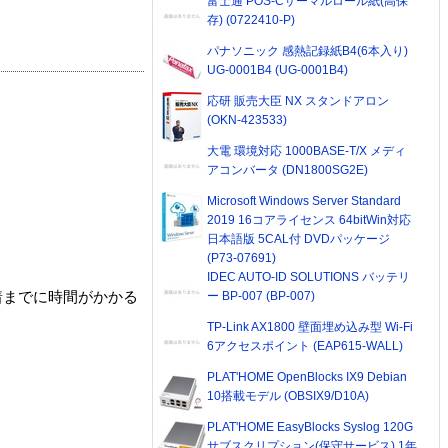
富士通 POS-Cサーマルロール紙(高保
存) (0722410-P)
パナソニック 感熱記録紙B4(6本入り)
UG-0001B4 (UG-0001B4)
応研 販売大臣 NX スタンドアロン
(OKN-423533)
大電 環境対応 1000BASE-T/X メディ
アコンバータ (DN1800SG2E)
Microsoft Windows Server Standard
2019 16コアライセンス 64bitWin対応
日本語版 5CAL付 DVDパッケージ
(P73-07691)
IDEC AUTO-ID SOLUTIONS バッテリ
ー BP-007 (BP-007)
着までに時間がかかる
TP-Link AX1800 壁面埋め込み型 Wi-Fi
6アクセスポイント (EAP615-WALL)
PLAT'HOME OpenBlocks IX9 Debian
10搭載モデル (OBSIX9/D10A)
PLAT'HOME EasyBlocks Syslog 120G
サブスクリプション(保守サービス) 1年