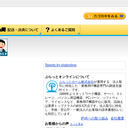
Tweets by platonline
ぷらっとオンラインについて
ぷらっとホーム株式会社
が運用する、法人取
引に特化した「業務用IT機器専門の調達支援
サイト」です。
1999年よりネットワーク機器、サーバ、スト
レージ、パソコン周辺機器、PCパーツ、ソフトウェ
ア、ライセンスなど、業務用IT機器中心に販売。品揃え
は業界トップクラスの約5.5万点です。法人取引に特化
し、学校・官公庁・一般法人のお客様の請求書後払いに
も対応しています。
IPv6への取り組み
会社概要
お客様からの声
もっと見る