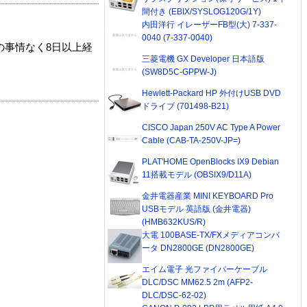
間付き (EBIX/SYSLOG120G/1Y)
内田洋行 イレーザーFB型(大) 7-337-
0040 (7-337-0040)
の事情なく8日以上経
三菱電機 GX Developer 日本語版
(SW8D5C-GPPW-J)
Hewlett-Packard HP 外付けUSB DVD
ドライブ (701498-B21)
CISCO Japan 250V AC Type A Power
Cable (CAB-TA-250V-JP=)
PLAT'HOME OpenBlocks IX9 Debian
11搭載モデル (OBSIX9/D11A)
金井電器産業 MINI KEYBOARD Pro
USBモデル 英語版 (金井電器)
(HMB632KUS/R)
大電 100BASE-TX/FXメディアコンバ
ータ DN2800GE (DN2800GE)
エイム電子 光ファイバーケーブル
DLC/DSC MM62.5 2m (AFP2-
DLC/DSC-62-02)