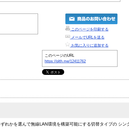
このページを印刷する
メールでURLを送る
お気に入りに追加する
このページのURL
https://plth.me/12411762
b.802.11gのいずれかを選んで無線LAN環境を構築可能にする切替タイプの