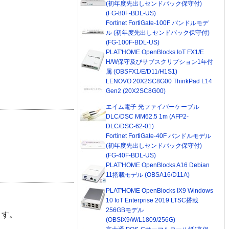
(初年度先出しセンドバック保守付)
(FG-80F-BDL-US)
Fortinet FortiGate-100F バンドルモデ
ル (初年度先出しセンドバック保守付)
(FG-100F-BDL-US)
PLAT'HOME OpenBlocks IoT FX1/E
H/W保守及びサブスクリプション1年付
属 (OBSFX1/E/D11/H1S1)
LENOVO 20X2SC8G00 ThinkPad L14
Gen2 (20X2SC8G00)
エイム電子 光ファイバーケーブル
DLC/DSC MM62.5 1m (AFP2-
DLC/DSC-62-01)
Fortinet FortiGate-40F バンドルモデル
(初年度先出しセンドバック保守付)
(FG-40F-BDL-US)
PLAT'HOME OpenBlocks A16 Debian
11搭載モデル (OBSA16/D11A)
PLAT'HOME OpenBlocks IX9 Windows
10 IoT Enterprise 2019 LTSC搭載
256GBモデル
ます。
(OBSIX9/W/L1809/256G)