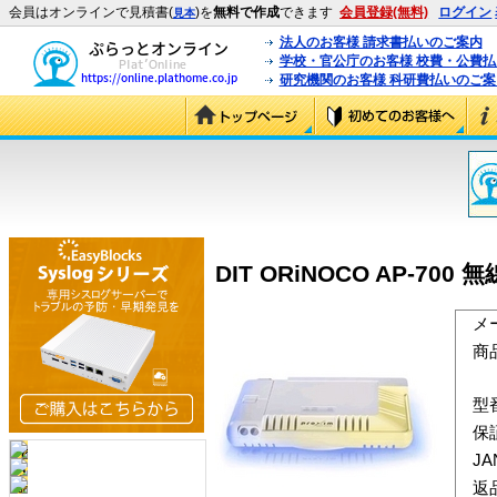
会員はオンラインで見積書(
)を
無料で作成
できます
会員登録(無料)
ログイン
見本
法人のお客様 請求書払いのご案内
学校・官公庁のお客様 校費・公費
研究機関のお客様 科研費払いのご案
DIT ORiNOCO AP-70
メ
商
型
保
J
返