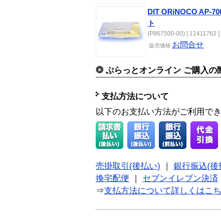
DIT ORiNOCO A
ト
(P867500-00) [ 12411762 ]
お問合せ
販売価格
ぷらっとオンライン ご購入の
支払方法について
以下のお支払い方法がご利用で
売掛取引(後払い)
｜
銀行振込(後
換宅配便
｜
セブンイレブン決済
⇒
支払方法について詳しくはこ