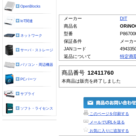
OpenBlocks
メーカー
DIT
IoT関連
商品名
ORiNO
型番
P86700
ネットワーク
保証条件
メーカ
JANコード
494335
サーバ・ストレージ
返品について
特定商
パソコン・周辺機器
商品番号
12411760
PCパーツ
本商品は販売を終了しました
サプライ
ソフト・ライセンス
このページを印刷する
メールでURLを送る
お気に入りに追加する