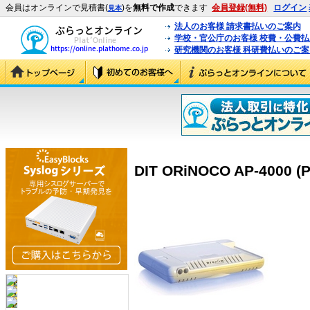
会員はオンラインで見積書(
)を
無料で作成
できます
会員登録(無料)
ログイン
見本
法人のお客様 請求書払いのご案内
学校・官公庁のお客様 校費・公費
研究機関のお客様 科研費払いのご案
DIT ORiNOCO AP-4000 (P