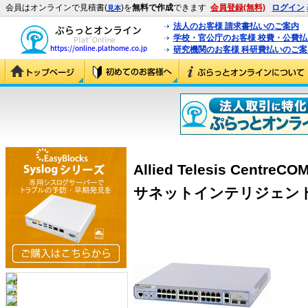
会員はオンラインで見積書(
)を
無料で作成
できます
会員登録(無料)
ログイン
見本
法人のお客様 請求書払いのご案内
学校・官公庁のお客様 校費・公費
研究機関のお客様 科研費払いのご案
Allied Telesis Cent
サネットインテリジェントスイ