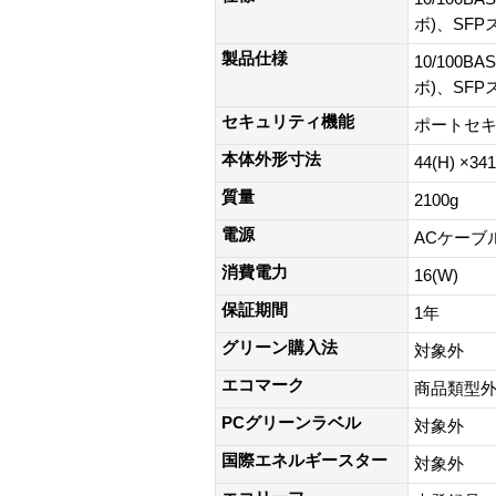
ボ)、SFP
製品仕様
10/100BA
ボ)、SFP
セキュリティ機能
ポートセ
本体外形寸法
44(H) ×34
質量
2100g
電源
ACケーブルあ
消費電力
16(W)
保証期間
1年
グリーン購入法
対象外
エコマーク
商品類型
PCグリーンラベル
対象外
国際エネルギースター
対象外