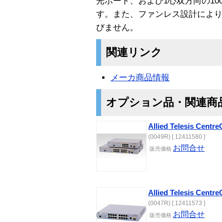
光ポート、および1心双方向の10
す。また、ファンレス設計によ
びません。
関連リンク
メーカ商品情報
オプション品・関連商
Allied Telesis Cent
(0049R) [ 12411580 ]
お問合せ
販売価格
Allied Telesis Cent
(0047R) [ 12411573 ]
お問合せ
販売価格