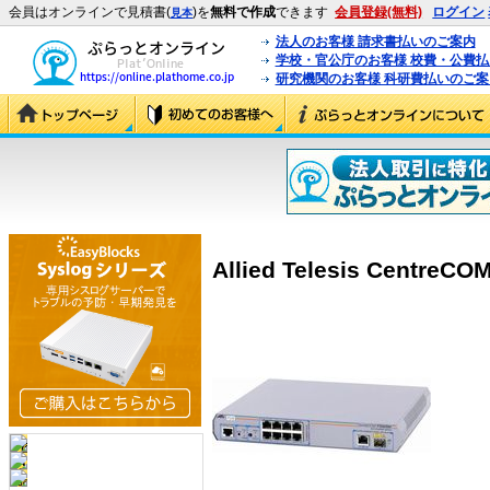
会員はオンラインで見積書(
)を
無料で作成
できます
会員登録(無料)
ログイン
見本
法人のお客様 請求書払いのご案内
学校・官公庁のお客様 校費・公費
研究機関のお客様 科研費払いのご案
Allied Telesis CentreCO