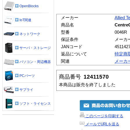
OpenBlocks
メーカー
Allied T
IoT関連
商品名
Centr
型番
0046R
ネットワーク
保証条件
メーカ
JANコード
451142
サーバ・ストレージ
返品について
特定商
関連
メーカ
パソコン・周辺機器
商品番号
12411570
PCパーツ
本商品は販売を終了しました
サプライ
ソフト・ライセンス
このページを印刷する
メールでURLを送る