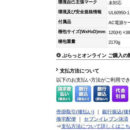
環境自己主張マーク
未対応
環境及び安全規格情報
UL60950-1
付属品
AC電源ケ
梱包サイズ(WxHxD)mm
120(H) ×3
梱包重量
2170g
ぷらっとオンライン ご購入の
支払方法について
以下のお支払い方法がご利用で
売掛取引(後払い)
｜
銀行振込(後
換宅配便
｜
セブンイレブン決済
⇒
支払方法について詳しくはこ